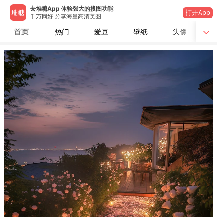
去堆糖App 体验强大的搜图功能
打开App
千万同好 分享海量高清美图
首页
热门
爱豆
壁纸
头像