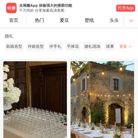
去堆糖App 体验强大的搜图功能
打开App
千万同好 分享海量高清美图
首页
热门
爱豆
壁纸
头像
婚礼
新娘造型
伴娘造型
伴手礼
手捧花
婚礼现场
请柬
更多