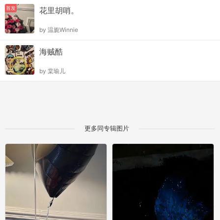
首发
花里胡哨。
by
温旎Winnie
海贼酷
by
棠瑜儿
更多同专辑图片