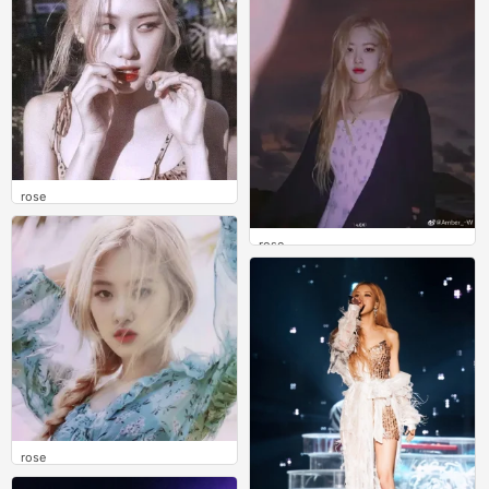
rose
1
rose
0
rose
0