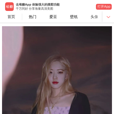
去堆糖App 体验强大的搜图功能
打开App
千万同好 分享海量高清美图
首页
热门
爱豆
壁纸
头像