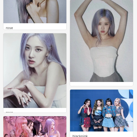
2
rose
0
rose
1
rose
0
blackpink