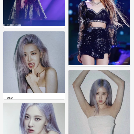
rose
0
rose
2
rose
0