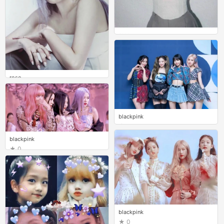
rose
1
rose
0
blackpink
0
blackpink
0
blackpink
0