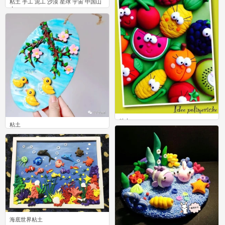
粘土 手工 泥工 沙漠 星球 宇宙 中国山
水
3
粘土
粘土
0
0
海底世界粘土