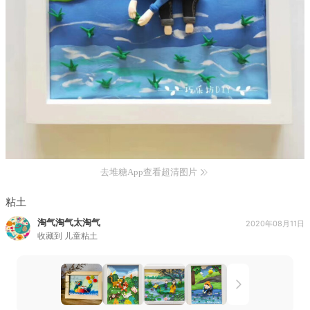
去堆糖App查看超清图片
粘土
淘气淘气太淘气
2020年08月11日
收藏到
儿童粘土