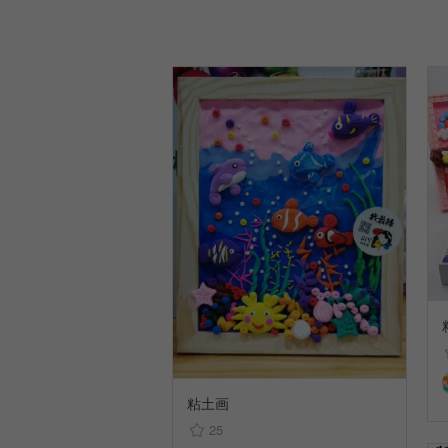
粘土画
25