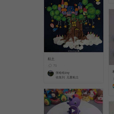
粘土
70
张哈哈zxy
收集到
儿童粘土