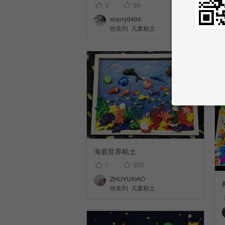
3
89
sherry0404
收集到
儿童粘土
海底世界粘土
1
303
ZHUYUXIAO
收集到
儿童粘土