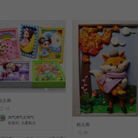
粘土画
12
淘气淘气太淘气
收集到
儿童粘土
粘土画
20