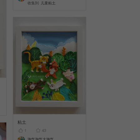
收集到
儿童粘土
粘土
1
43
淘气淘气太淘气