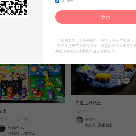
记住账号
33
巧乐坊儿童手工课…
收集到
儿童粘土
Ponyo888
登录
收集到
儿童粘土
· 当前网页端仅支持手机号 + 密码 + 验证码登录；
· 暂不支持第三方账号登录；若您的账号未绑定手
手机 App 端完成手机号绑定后再登录。
海底世界粘土
55
粘土
4
136
饼饼圈
收集到
儿童粘土
张哈哈zxy
收集到
儿童粘土