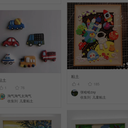
粘土
粘土
4
185
1
76
张哈哈zxy
淘气淘气太淘气
收集到
儿童粘土
收集到
儿童粘土