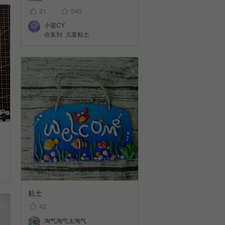
21
540
小迎CY
收集到
儿童粘土
粘土
42
淘气淘气太淘气