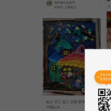
淘气淘气太淘气
收集到
儿童粘土
手机扫
🥳
直接把
粘土 手工 泥工 沙漠 星球 宇宙
中国山水