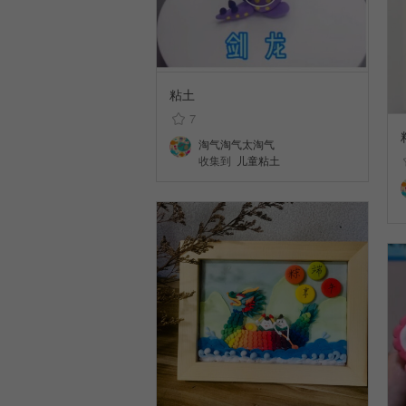
粘土
7
淘气淘气太淘气
收集到
儿童粘土