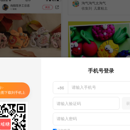
淘气淘气太淘气
收集到
儿童粘土
手机号登录
码✨
+86
美图下载到手机上
获
粘土
119
粘土