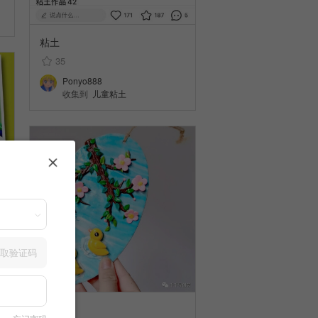
粘土
35
Ponyo888
收集到
儿童粘土
取验证码
粘土