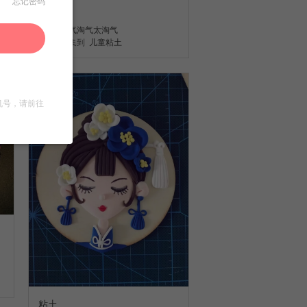
忘记密码
44
淘气淘气太淘气
收集到
儿童粘土
机号，请前往
粘土