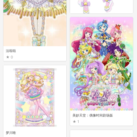
梦川唯
0
法啦啦
0
美妙天堂：偶像时间剧场版
1
梦川唯