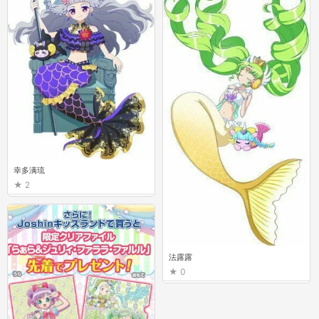
幸多满琉
2
法露露
0