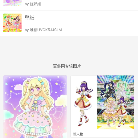
by
虹野姬
壁纸
by
堆糖UVCK5JJ9JM
更多同专辑图片
新人物