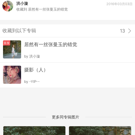
洪小漩
2016年03月03日
收藏到
居然有一丝张曼玉的错觉
收藏到以下专辑
13
首发
居然有一丝张曼玉的错觉
by
洪小漩
摄影（人）
by
-YIP--
更多同专辑图片