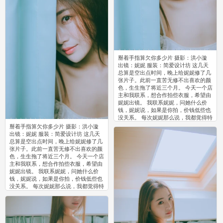
掰着手指算欠你多少片 摄影：洪小漩
出镜：妮妮 服装：简爱设计坊 这几天
总算是空出点时间，晚上给妮妮修了几
张片子。此前一直苦无修不出喜欢的颜
色，生生拖了将近三个月。 今天一个店
主和我联系，想合作拍些衣服，希望由
妮妮出镜。 我联系妮妮，问她什么价
钱，妮妮说，如果是你拍，价钱低些也
没关系。 每次妮妮那么说，我都觉得特
暖心。
掰着手指算欠你多少片 摄影：洪小漩
出镜：妮妮 服装：简爱设计坊 这几天
2
总算是空出点时间，晚上给妮妮修了几
张片子。此前一直苦无修不出喜欢的颜
色，生生拖了将近三个月。 今天一个店
主和我联系，想合作拍些衣服，希望由
妮妮出镜。 我联系妮妮，问她什么价
钱，妮妮说，如果是你拍，价钱低些也
没关系。 每次妮妮那么说，我都觉得特
暖心。
2