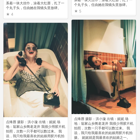
系着一块大丝巾，涂着大红唇，扎了一
系着一块大丝巾，涂着大红唇，扎了一
个丸子头，任由她在我镜头里放肆。
个丸子头，任由她在我镜头里放肆。
5
4
点绛唇 摄影：洪小漩 出镜：妮妮 场
点绛唇 摄影：洪小漩 出镜：妮妮 场
地：翁家山乡阁老龙井 我很少用胶片机
地：翁家山乡阁老龙井 我很少用胶片机
拍照，次数一只手都可以数过来。 我
拍照，次数一只手都可以数过来。 我
说，我只给我最喜欢的姑娘用胶片机拍
说，我只给我最喜欢的姑娘用胶片机拍
摄。 妮妮就是我最喜欢的姑娘之一。