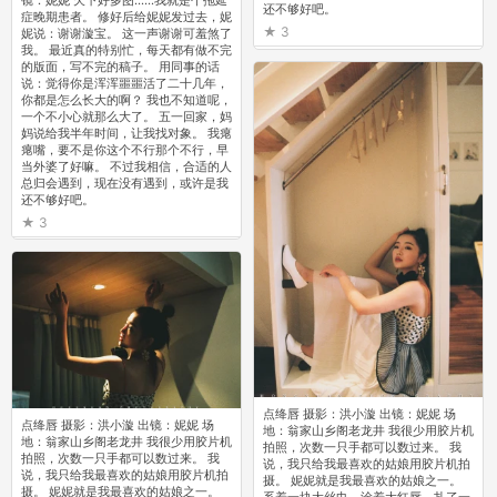
镜：妮妮 欠下好多图……我就是个拖延
还不够好吧。
症晚期患者。 修好后给妮妮发过去，妮
3
妮说：谢谢漩宝。 这一声谢谢可羞煞了
我。 最近真的特别忙，每天都有做不完
的版面，写不完的稿子。 用同事的话
说：觉得你是浑浑噩噩活了二十几年，
你都是怎么长大的啊？ 我也不知道呢，
一个不小心就那么大了。 五一回家，妈
妈说给我半年时间，让我找对象。 我瘪
瘪嘴，要不是你这个不行那个不行，早
当外婆了好嘛。 不过我相信，合适的人
总归会遇到，现在没有遇到，或许是我
还不够好吧。
3
点绛唇 摄影：洪小漩 出镜：妮妮 场
点绛唇 摄影：洪小漩 出镜：妮妮 场
地：翁家山乡阁老龙井 我很少用胶片机
地：翁家山乡阁老龙井 我很少用胶片机
拍照，次数一只手都可以数过来。 我
拍照，次数一只手都可以数过来。 我
说，我只给我最喜欢的姑娘用胶片机拍
说，我只给我最喜欢的姑娘用胶片机拍
摄。 妮妮就是我最喜欢的姑娘之一。
摄。 妮妮就是我最喜欢的姑娘之一。