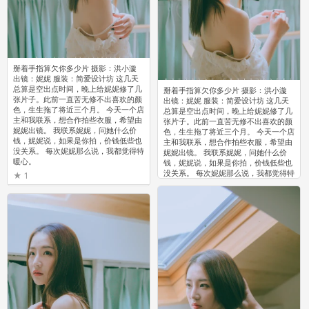
掰着手指算欠你多少片 摄影：洪小漩
出镜：妮妮 服装：简爱设计坊 这几天
总算是空出点时间，晚上给妮妮修了几
掰着手指算欠你多少片 摄影：洪小漩
张片子。此前一直苦无修不出喜欢的颜
出镜：妮妮 服装：简爱设计坊 这几天
色，生生拖了将近三个月。 今天一个店
总算是空出点时间，晚上给妮妮修了几
主和我联系，想合作拍些衣服，希望由
张片子。此前一直苦无修不出喜欢的颜
妮妮出镜。 我联系妮妮，问她什么价
色，生生拖了将近三个月。 今天一个店
钱，妮妮说，如果是你拍，价钱低些也
主和我联系，想合作拍些衣服，希望由
没关系。 每次妮妮那么说，我都觉得特
妮妮出镜。 我联系妮妮，问她什么价
暖心。
钱，妮妮说，如果是你拍，价钱低些也
没关系。 每次妮妮那么说，我都觉得特
1
暖心。
1