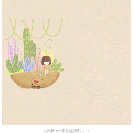
去堆糖App查看超清图片