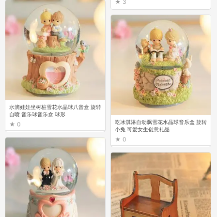
3
水滴娃娃坐树桩雪花水晶球八音盒 旋转
自喷 音乐球音乐盒 球形
吃冰淇淋自动飘雪花水晶球音乐盒 旋转
0
小兔 可爱女生创意礼品
0