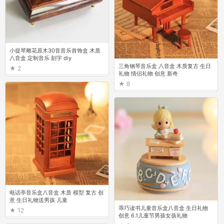
小提琴雕花原木30音音乐首饰盒 木质
八音盒 定制音乐 刻字 diy
三角钢琴音乐盒 八音盒 木质复古 生日
2
礼物 情侣礼物 创意 新奇
8
电话亭音乐盒八音盒 木质 模型 复古 创
意 生日礼物送男孩 儿童
乖巧读书儿童音乐盒八音盒 生日礼物
12
创意 6.1儿童节男孩女孩礼物