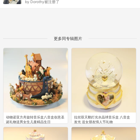
by
Dorothy被注册了
更多同专辑图片
动物诺亚方舟旋转音乐盒八音盒创意圣
拉丝双天鹅灯光水晶球音乐盒 八音盒
诞礼物送男女生儿童精品生日
发光 送女朋友情人节礼物
16
4