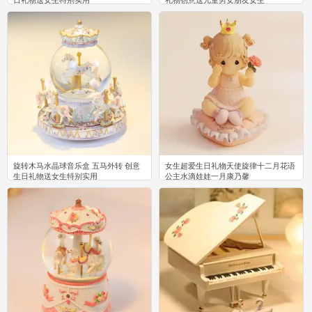
日礼物送女生特别实用
礼物创意送儿童男女朋友女生
3
4
旋转木马水晶球音乐盒 五马外转 创意
女生超爱生日礼物天使旋律十二月花语
生日礼物送女生特别实用
公主水滴娃娃一月康乃馨
6
0