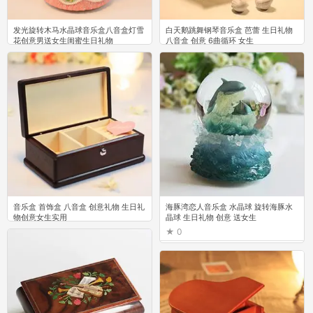
发光旋转木马水晶球音乐盒八音盒灯雪
白天鹅跳舞钢琴音乐盒 芭蕾 生日礼物
花创意男送女生闺蜜生日礼物
八音盒 创意 6曲循环 女生
0
5
音乐盒 首饰盒 八音盒 创意礼物 生日礼
海豚湾恋人音乐盒 水晶球 旋转海豚水
物创意女生实用
晶球 生日礼物 创意 送女生
0
0