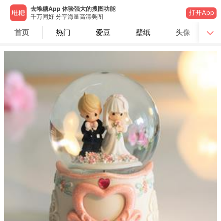
去堆糖App 体验强大的搜图功能
打开App
千万同好 分享海量高清美图
首页
热门
爱豆
壁纸
头像