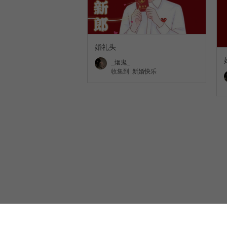
婚礼头
_烟鬼_
收集到
新婚快乐