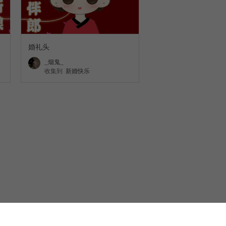
婚礼头
_烟鬼_
收集到
新婚快乐