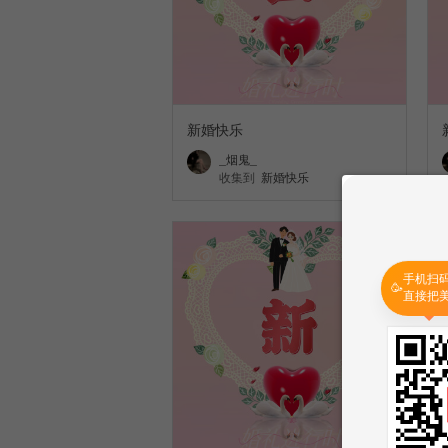
新婚快乐
_烟鬼_
收集到
新婚快乐
手机扫
🥳
直接把