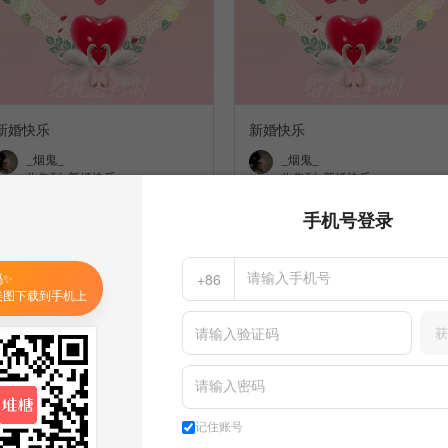
新婚快乐
新婚快乐
_烟鬼_
_烟鬼_
收集到
新婚快乐
收集到
新婚快乐
手机号登录
码✨
+86
美图下载到手机上
获
记住账号