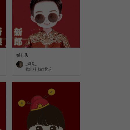
婚礼头
_烟鬼_
收集到
新婚快乐