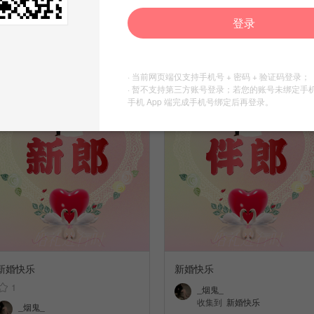
登录
新婚快乐
新婚快乐
_烟鬼_
_烟鬼_
收集到
新婚快乐
收集到
新婚快乐
· 当前网页端仅支持手机号 + 密码 + 验证码登录；
· 暂不支持第三方账号登录；若您的账号未绑定手
手机 App 端完成手机号绑定后再登录。
新婚快乐
新婚快乐
1
_烟鬼_
收集到
新婚快乐
_烟鬼_