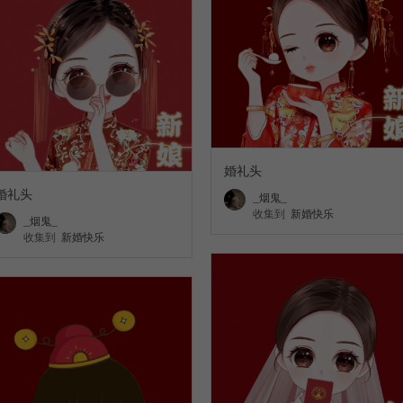
婚礼头
婚礼头
_烟鬼_
收集到
新婚快乐
_烟鬼_
收集到
新婚快乐