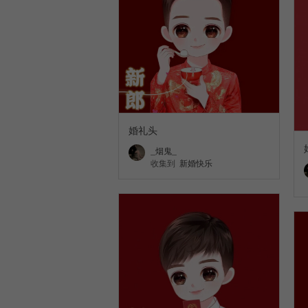
婚礼头
_烟鬼_
收集到
新婚快乐