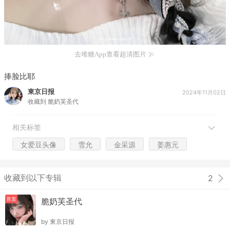
去堆糖App查看超清图片
捧脸比耶
東京日报
2024年11月02日
收藏到
脆奶芙圣代
相关标签
女爱豆头像
雪允
金采源
姜惠元
收藏到以下专辑
2
首发
脆奶芙圣代
by
東京日报