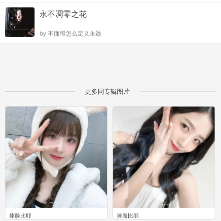
永不凋零之花
by
不懂得怎么定义永远
更多同专辑图片
捧脸比耶
捧脸比耶