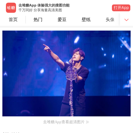
去堆糖App 体验强大的搜图功能
打开App
千万同好 分享海量高清美图
首页
热门
爱豆
壁纸
头像
去堆糖App查看超清图片