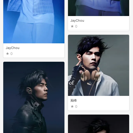
JayChou
0
JayChou
0
巅峰
0