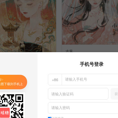
古风
15
手机号登录
鸦星河
古风
收集到
古风(女)
14
码✨
+86
鸦星河
美图下载到手机上
收集到
古风(女)
获