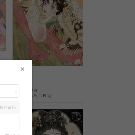
古风
13
鸦星河
收集到
古风(女)
取验证码