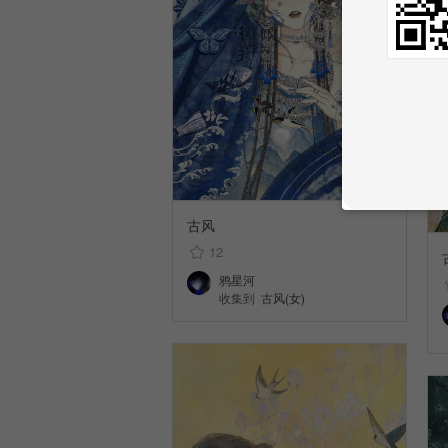
古风
12
鸦星河
收集到
古风(女)