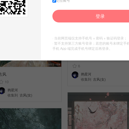
记住账号
登录
· 当前网页端仅支持手机号 + 密码 + 验证码登录；
· 暂不支持第三方账号登录；若您的账号未绑定手
手机 App 端完成手机号绑定后再登录。
古风
6
古风
鸦星河
收集到
古风(女)
10
鸦星河
收集到
古风(女)