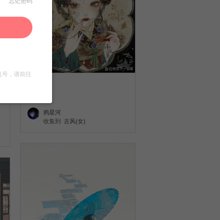
忘记密码
机号，请前往
古风
7
鸦星河
收集到
古风(女)