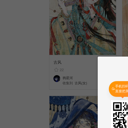
古风
22
鸦星河
收集到
古风(女)
手机扫
🥳
直接把