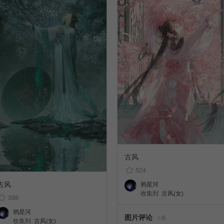
古风
524
古风
鸦星河
收集到
古风(女)
398
鸦星河
图片评论
条
2
收集到
古风(女)