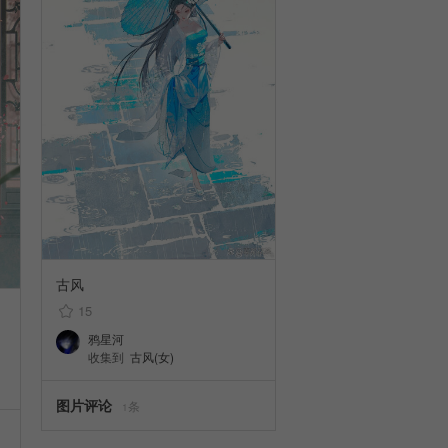
古风
15
鸦星河
收集到
古风(女)
图片评论
条
1