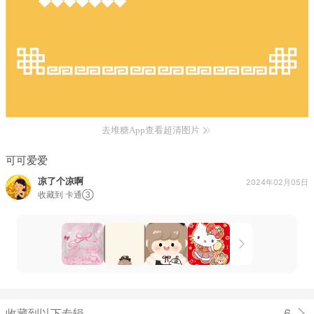
去堆糖App查看超清图片
可可爱爱
凉了个凉啊
2024年02月05日
收藏到
卡通③
收藏到以下专辑
6