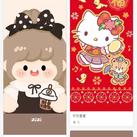
可可爱爱
0