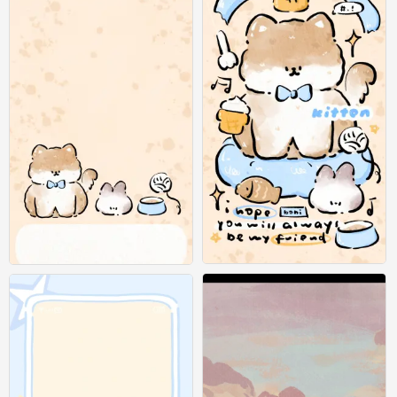
可可爱爱
可可爱爱
0
0