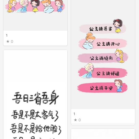
1
0
1
0