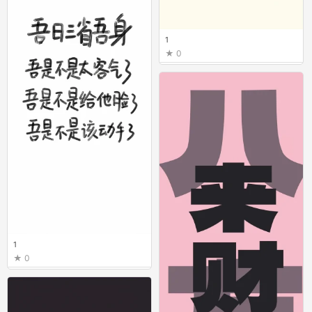
1
0
1
0