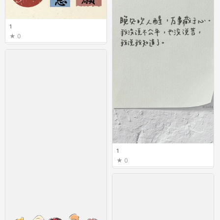
1
0
1
0