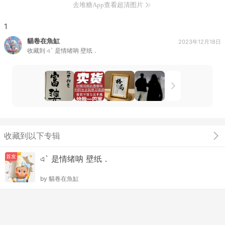
去堆糖App查看超清图片
1
貓卷在魚缸
2023年12月18日
收藏到
এ` 是情绪呐 壁纸．
收藏到以下专辑
首发
এ` 是情绪呐 壁纸．
by
貓卷在魚缸