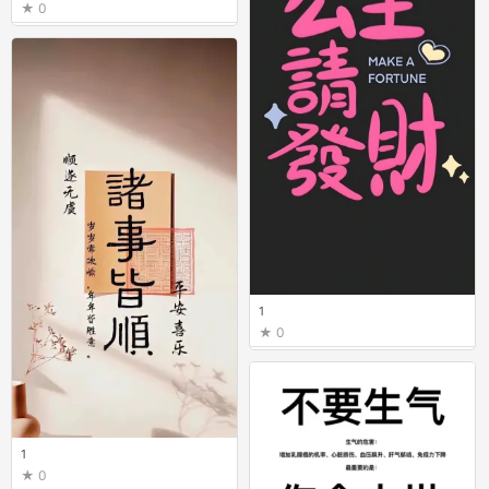
0
1
0
1
0