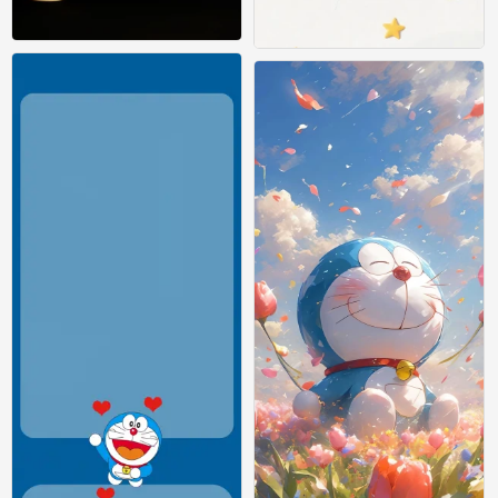
，
，
0
0