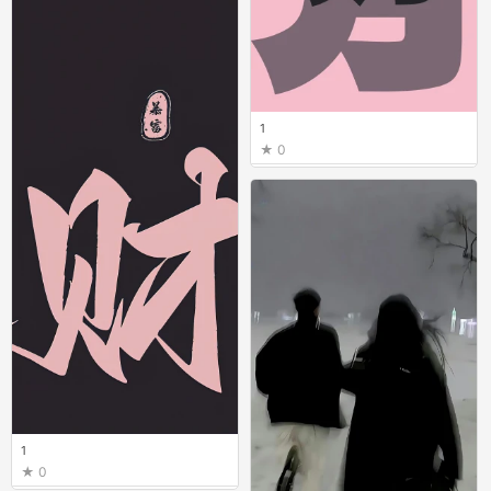
1
0
1
0