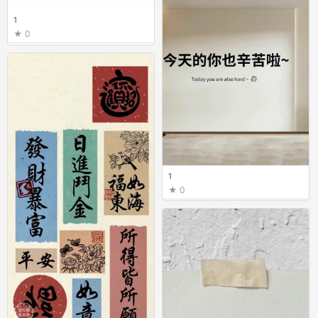
1
0
1
0