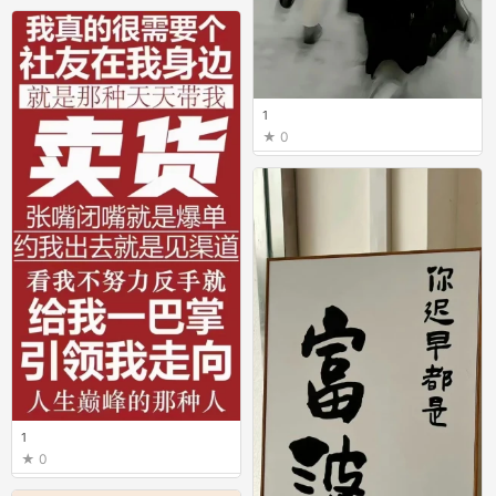
1
0
1
0