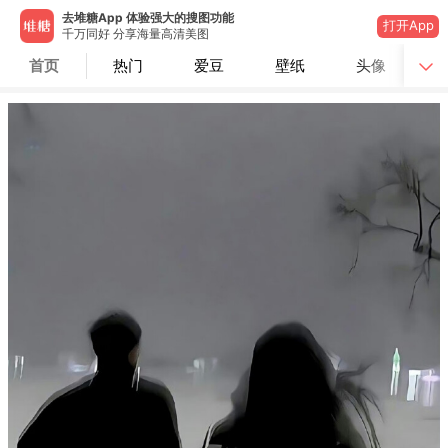
去堆糖App 体验强大的搜图功能
打开App
千万同好 分享海量高清美图
首页
热门
爱豆
壁纸
头像