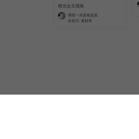
橙光女主视角
博君一肖真相是真
收集到
素材库
堆糖收集工具
注册协议
隐私协议
沪ICP备10038086号-3
沪公网安