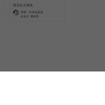
橙光女主视角
博君一肖真相是真
收集到
素材库
集
网违法和不良信息举报中心
网上有害信息举报专区