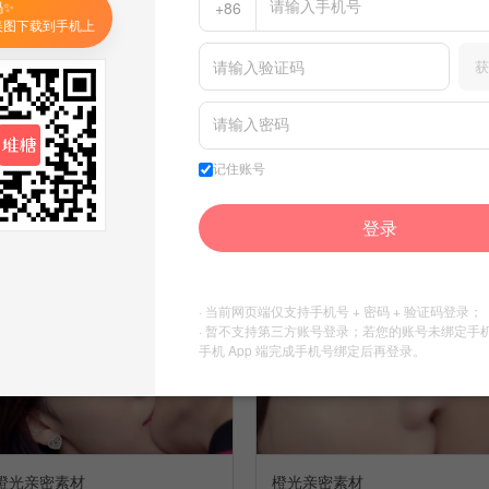
码✨
+86
美图下载到手机上
博君一肖真相是真
博君一肖真相是真
收集到
素材库
收集到
素材库
获
记住账号
登录
橙光局部素材
橙光局部素材
博君一肖真相是真
博君一肖真相是真
收集到
素材库
收集到
素材库
· 当前网页端仅支持手机号 + 密码 + 验证码登录；
· 暂不支持第三方账号登录；若您的账号未绑定手
手机 App 端完成手机号绑定后再登录。
橙光亲密素材
橙光亲密素材