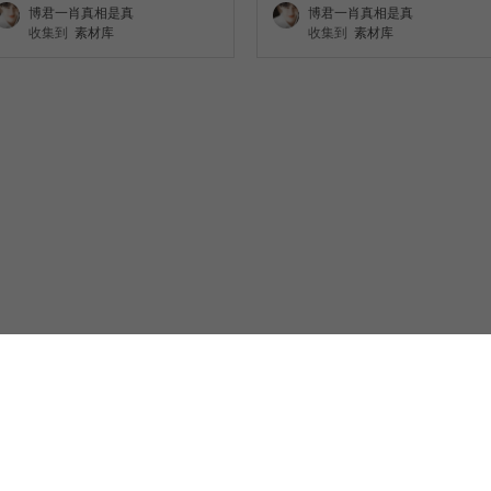
博君一肖真相是真
博君一肖真相是真
收集到
素材库
收集到
素材库
免责声明
加入我们
关于我们
帮助中心
标签
备31010102002072号
有害内容举报电话：021-63462282
上海市互联