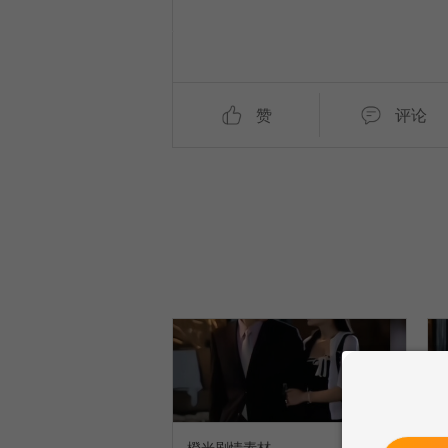
赞
评论
橙光剧情素材