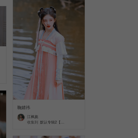
鞠婧祎
江枫旎
收集到
默认专辑2【…