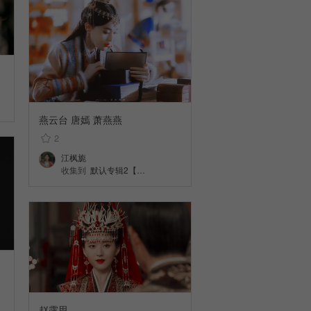
燕云台 唐嫣 萧燕燕
2
江枫旎
收集到
默认专辑2【…
赵露思