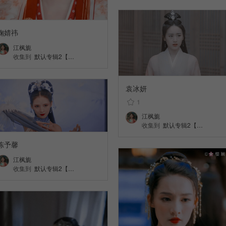
鞠婧祎
江枫旎
收集到
默认专辑2【…
袁冰妍
1
江枫旎
收集到
默认专辑2【…
陈予馨
江枫旎
收集到
默认专辑2【…