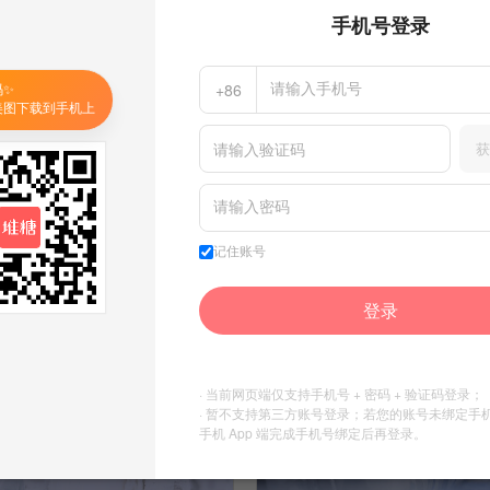
手机号登录
周洁静
江枫旎
码✨
+86
收集到
默认专辑2【…
美图下载到手机上
杨幂
江枫旎
获
收集到
默认专辑2【…
记住账号
登录
· 当前网页端仅支持手机号 + 密码 + 验证码登录；
· 暂不支持第三方账号登录；若您的账号未绑定手
手机 App 端完成手机号绑定后再登录。