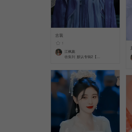
古装
1
江枫旎
收集到
默认专辑2【…