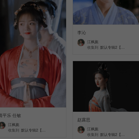
李沁
江枫旎
收集到
默认专辑2【…
清平乐 任敏
赵露思
江枫旎
江枫旎
收集到
默认专辑2【…
收集到
默认专辑2【…