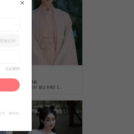
取验证码
忘记密码
古装
江枫旎
收集到
默认专辑2【…
机号，请前往