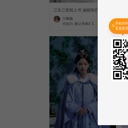
三生三世枕上书 迪丽热巴 白凤九
江枫旎
手机扫
收集到
默认专辑2【…
🥳
直接把