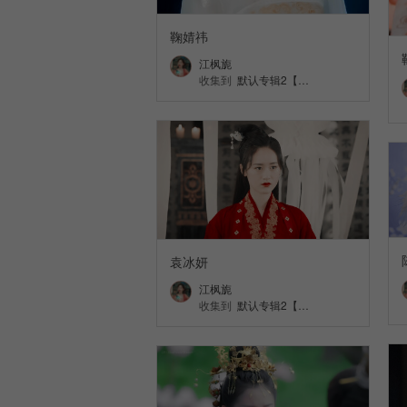
鞠婧祎
江枫旎
收集到
默认专辑2【…
袁冰妍
江枫旎
收集到
默认专辑2【…