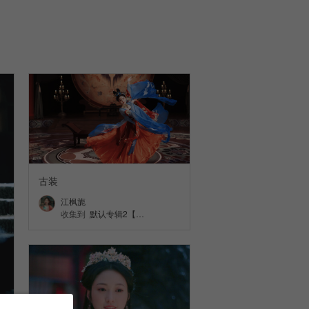
古装
江枫旎
收集到
默认专辑2【…