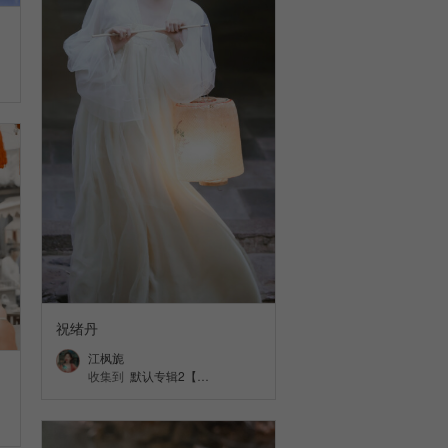
祝绪丹
江枫旎
收集到
默认专辑2【…