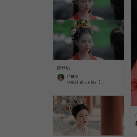
陈钰琪
江枫旎
收集到
默认专辑2【…