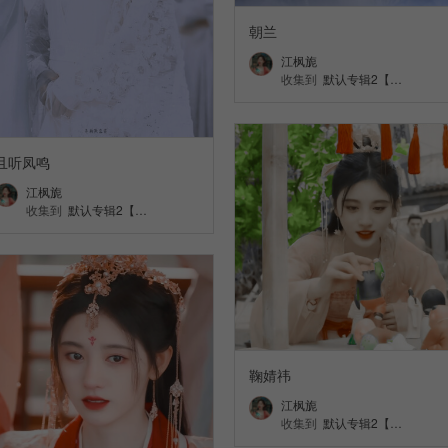
朝兰
江枫旎
收集到
默认专辑2【…
且听凤鸣
江枫旎
收集到
默认专辑2【…
鞠婧祎
江枫旎
收集到
默认专辑2【…