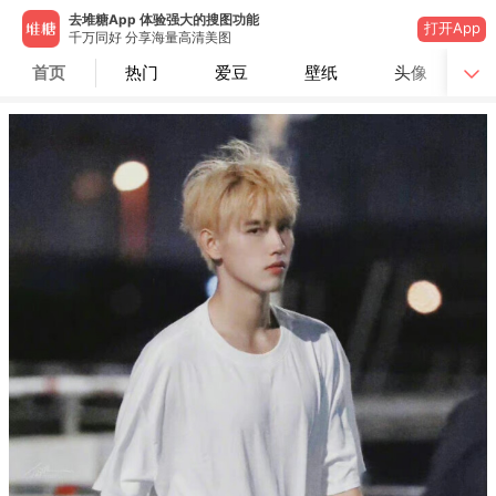
去堆糖App 体验强大的搜图功能
打开App
千万同好 分享海量高清美图
首页
热门
爱豆
壁纸
头像