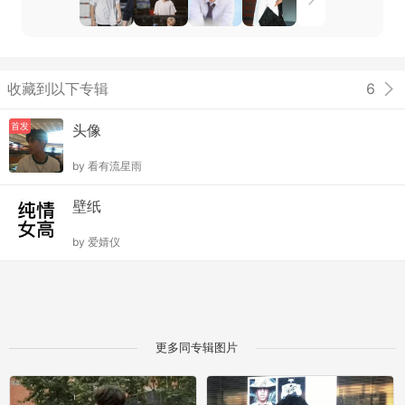
收藏到以下专辑
6
首发
头像
by
看有流星雨
壁纸
by
爱婧仪
更多同专辑图片