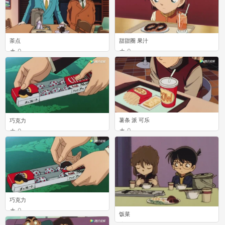
茶点
甜甜圈 果汁
0
0
薯条 派 可乐
巧克力
0
0
巧克力
0
饭菜
0