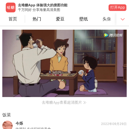
去堆糖App 体验强大的搜图功能
打开App
千万同好 分享海量高清美图
首页
热门
爱豆
壁纸
头像
去堆糖App查看超清图片
饭菜
今烁
2022年09月29日
收藏到
名侦探柯南美食