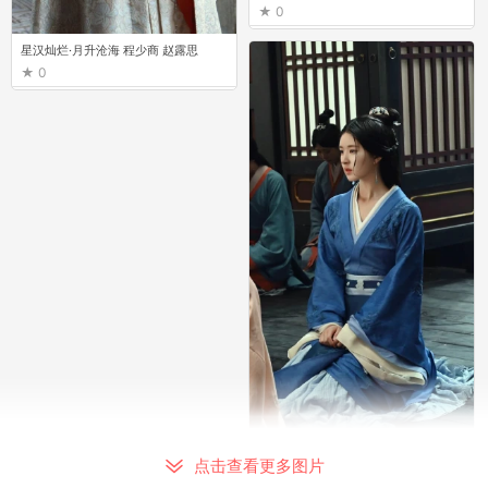
0
星汉灿烂·月升沧海 程少商 赵露思
0
星汉灿烂·月升沧海 程少商 赵露思
点击查看更多图片
0