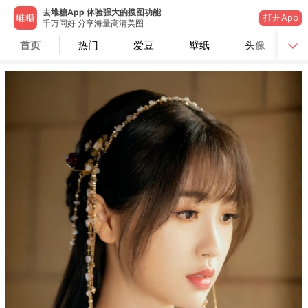
去堆糖App 体验强大的搜图功能
打开App
千万同好 分享海量高清美图
首页
热门
爱豆
壁纸
头像