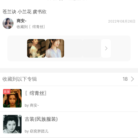
苍兰诀 小兰花 虞书欣
商安-
2022年08月26日
收藏到
〖绾青丝〗
收藏到以下专辑
18
首发
〖绾青丝〗
by
商安-
古装(民族服装)
by
窈窕胖团儿