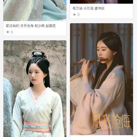
苍兰诀 小兰花 虞书欣
0
星汉灿烂·月升沧海 程少商 赵露思
0