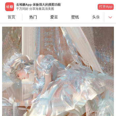
去堆糖App 体验强大的搜图功能
打开App
千万同好 分享海量高清美图
首页
热门
爱豆
壁纸
头像