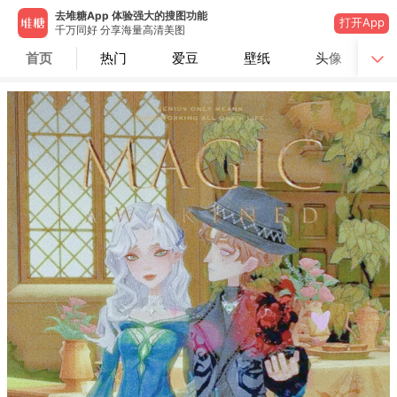
去堆糖App 体验强大的搜图功能
打开App
千万同好 分享海量高清美图
首页
热门
爱豆
壁纸
头像