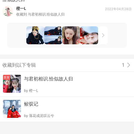
橙一L
2022年04月28日
收藏到
与君初相识.恰似故人归
收藏到以下专辑
1
首发
与君初相识.恰似故人归
by
橙一L
鲛驭记
by
落花成泥叹云兮