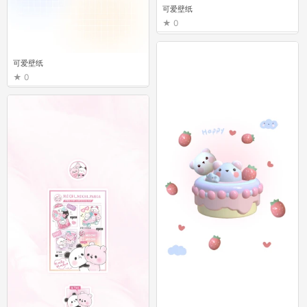
可爱壁纸
0
可爱壁纸
0