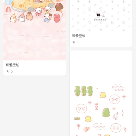
可爱壁纸
1
可爱壁纸
5