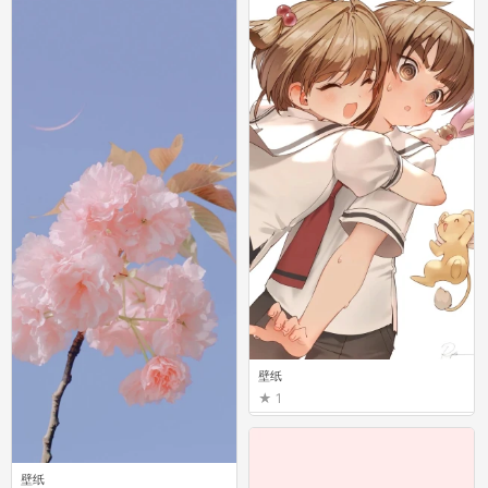
壁纸
1
壁纸