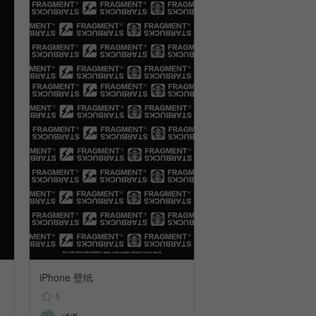
iPhone 壁纸
5
yfxtf