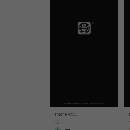
iPhone 壁纸
6
yfxtf