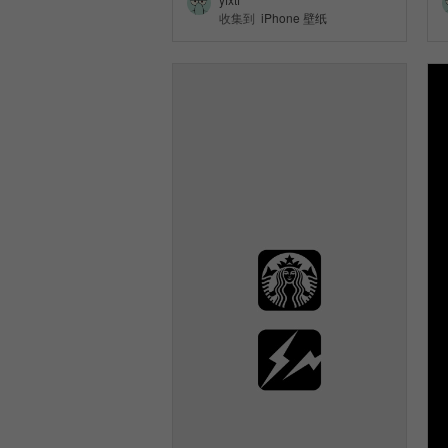
收集到
iPhone 壁纸