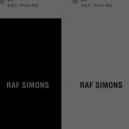
收集到
iPhone 壁纸
收集到
iPhone 壁纸