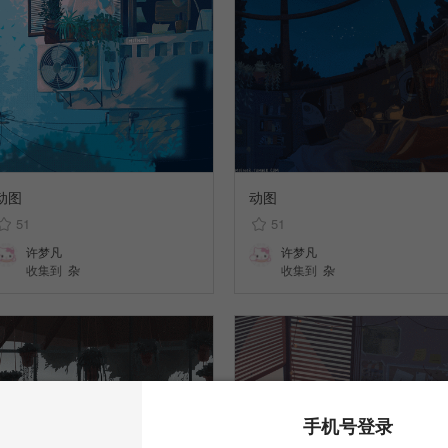
动图
动图
51
51
许梦凡
许梦凡
收集到
杂
收集到
杂
手机号登录