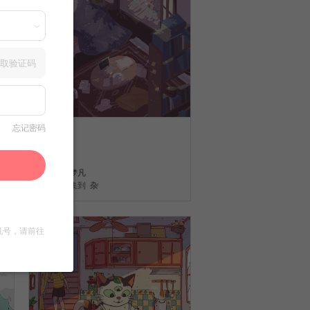
取验证码
忘记密码
动图
49
许梦凡
收集到
杂
机号，请前往