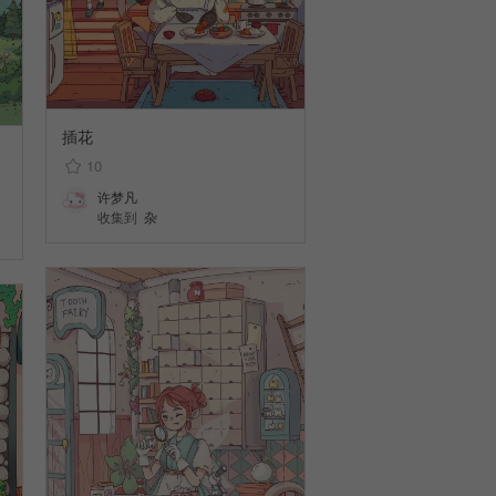
插花
10
许梦凡
收集到
杂