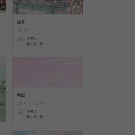
插花
12
许梦凡
收集到
杂
动图
1
36
许梦凡
收集到
杂