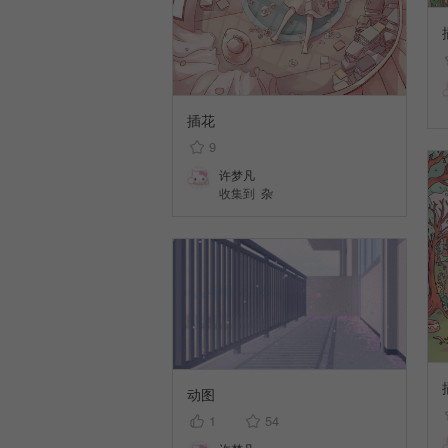
插花
9
许梦凡
收集到
杂
动图
1
54