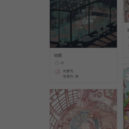
动图
46
许梦凡
收集到
杂