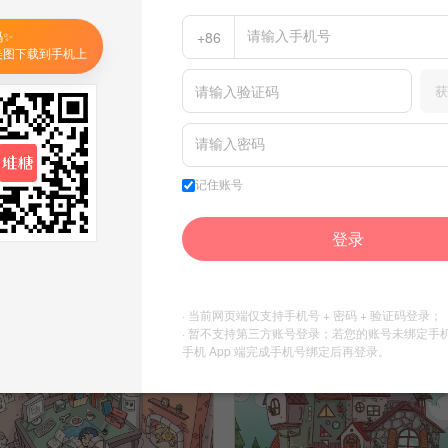
码✨
+86
美图下载到手机上
获
记住账号
动图
动图
53
49
登录
许梦凡
许梦凡
收集到
杂
收集到
杂
· 当前网页端仅支持手机号 + 密码 + 验证码登录；
· 暂不支持第三方账号登录；若您的账号未绑定手
手机 App 端完成手机号绑定后再登录。