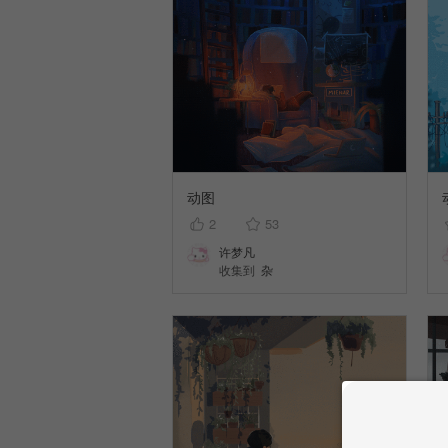
动图
2
53
许梦凡
收集到
杂