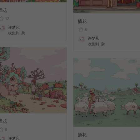
插花
12
插花
许梦凡
8
收集到
杂
许梦凡
收集到
杂
插花
9
插花
许梦凡