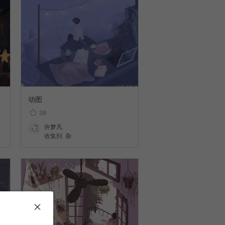
动图
38
许梦凡
收集到
杂