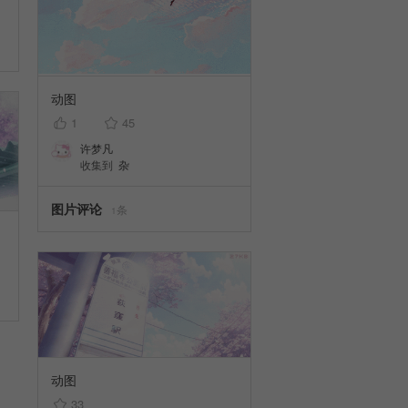
动图
1
45
许梦凡
收集到
杂
图片评论
条
1
动图
33