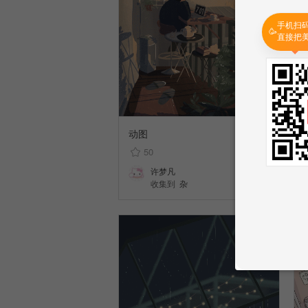
手机扫
🥳
直接把
动图
50
许梦凡
收集到
杂