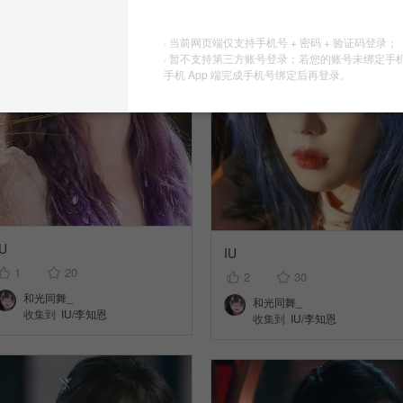
· 当前网页端仅支持手机号 + 密码 + 验证码登录；
· 暂不支持第三方账号登录；若您的账号未绑定手
手机 App 端完成手机号绑定后再登录。
IU
IU
1
20
2
30
和光同舞_
和光同舞_
收集到
IU/李知恩
收集到
IU/李知恩