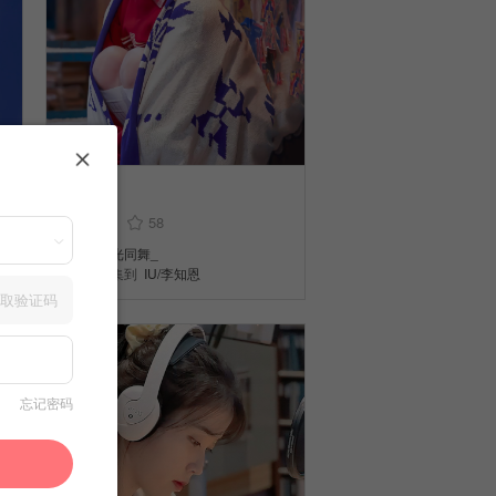
IU
4
58
和光同舞_
收集到
IU/李知恩
取验证码
忘记密码