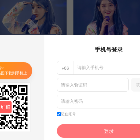
手机号登录
码✨
+86
美图下载到手机上
获
IU
IU
5
89
3
89
和光同舞_
和光同舞_
收集到
IU/李知恩
收集到
IU/李知恩
记住账号
图片评论
条
1
登录