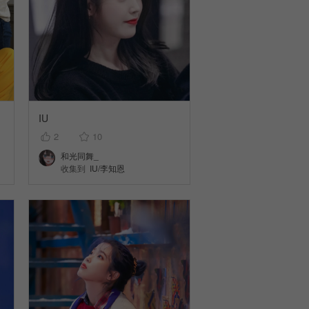
IU
2
10
和光同舞_
收集到
IU/李知恩