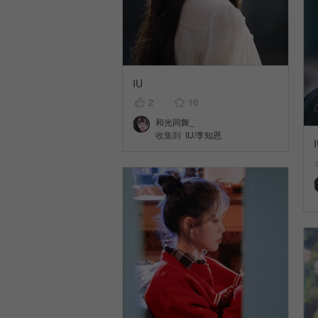
IU
2
16
和光同舞_
收集到
IU/李知恩