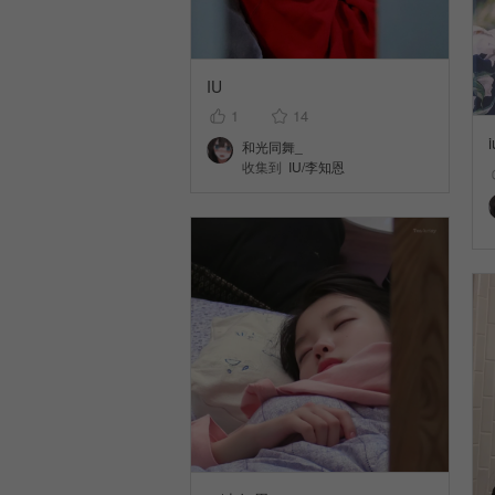
IU
1
14
和光同舞_
收集到
IU/李知恩