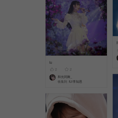
iu
2
2
和光同舞_
收集到
IU/李知恩