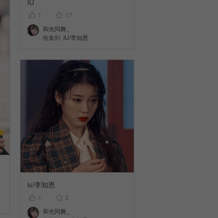
IU
1
17
和光同舞_
收集到
IU/李知恩
iu/李知恩
1
2
和光同舞_