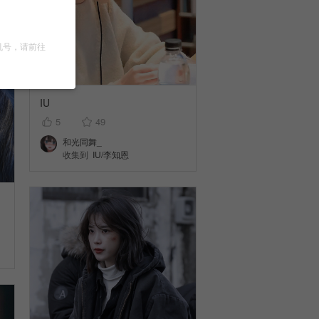
机号，请前往
IU
5
49
和光同舞_
收集到
IU/李知恩