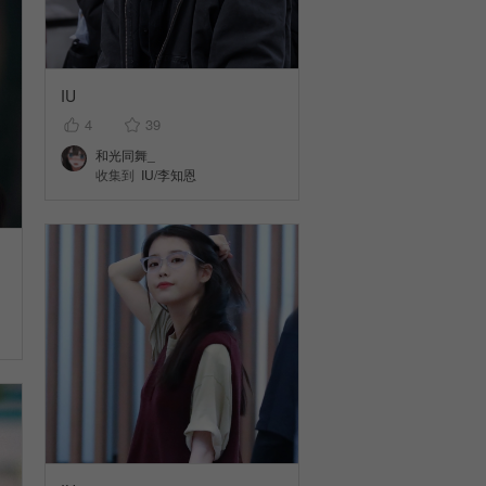
IU
4
39
和光同舞_
收集到
IU/李知恩