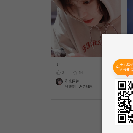
IU
手机扫
🥳
直接把
3
54
和光同舞_
收集到
IU/李知恩