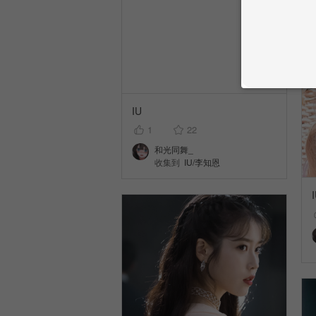
IU
1
22
和光同舞_
收集到
IU/李知恩