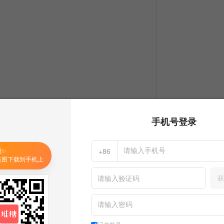
手机号登录
码✨
+86
美图下载到手机上
获