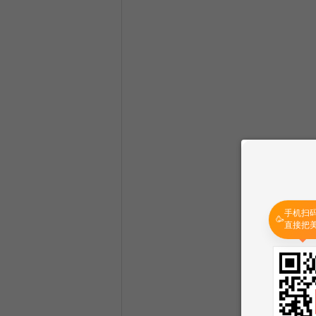
手机扫
🥳
直接把