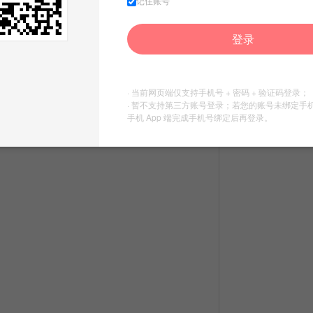
记住账号
登录
· 当前网页端仅支持手机号 + 密码 + 验证码登录；
· 暂不支持第三方账号登录；若您的账号未绑定手
手机 App 端完成手机号绑定后再登录。