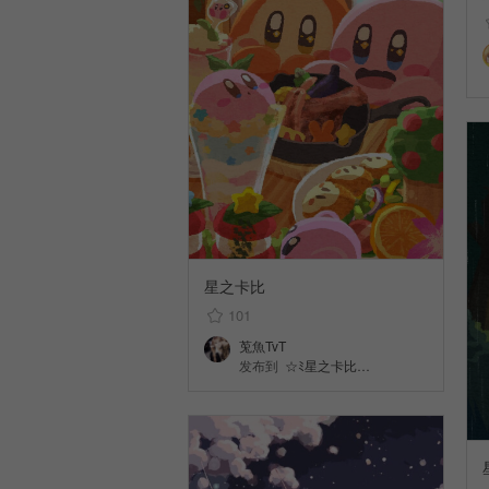
星之卡比
101
莵魚TvT
发布到
☆ﾐ星之卡比…