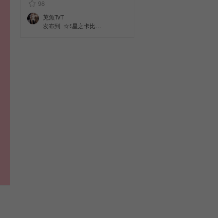
98
莵魚TvT
发布到
☆ﾐ星之卡比…