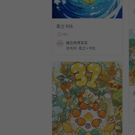
星之卡比
62
健忘怪傅某某
发布到
星之⭐卡比