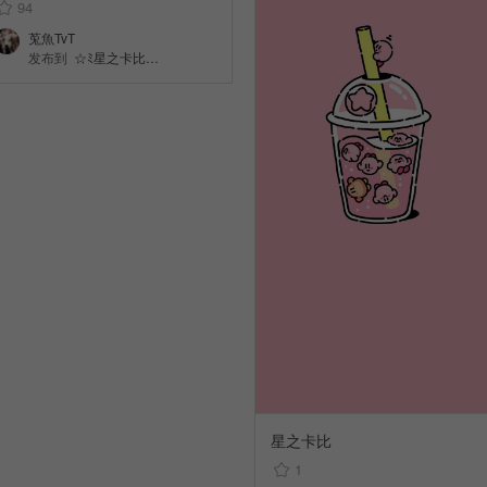
94
莵魚TvT
发布到
☆ﾐ星之卡比…
星之卡比
1