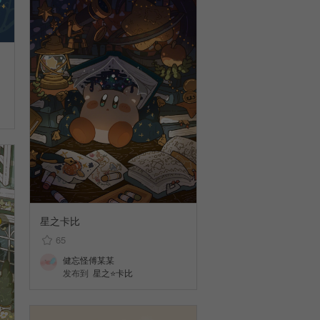
星之卡比
65
健忘怪傅某某
发布到
星之⭐卡比