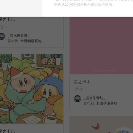
手机 App 端完成手机号绑定后再登录。
星之卡比
1
_温水朱青蛙_
发布到
卡通动漫基地
星之卡比
2
_温水朱青蛙_
发布到
卡通动漫基地
星之卡比