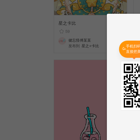
星之卡比
59
健忘怪傅某某
发布到
星之⭐卡比
手机扫
🥳
直接把