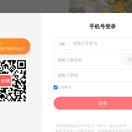
星之卡比
手机号登录
60
健忘怪傅某某
发布到
星之⭐卡比
码✨
+86
美图下载到手机上
获
记住账号
登录
· 当前网页端仅支持手机号 + 密码 + 验证码登录；
· 暂不支持第三方账号登录；若您的账号未绑定手