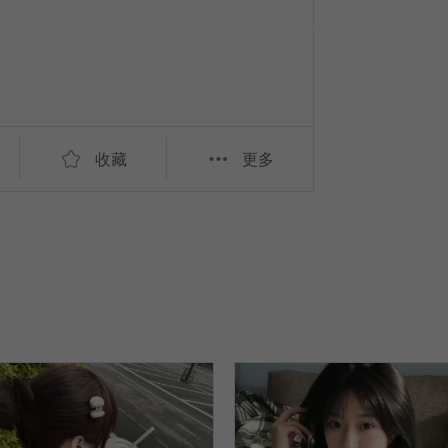
收藏
更多