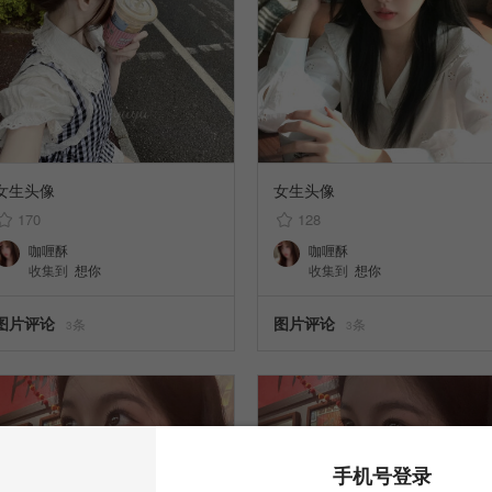
女生头像
女生头像
170
128
咖喱酥
咖喱酥
收集到
想你
收集到
想你
图片评论
图片评论
条
条
3
3
手机号登录