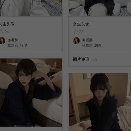
女生头像
女生头像
24
23
咖喱酥
咖喱酥
收集到
想你
收集到
想你
图片评论
条
2