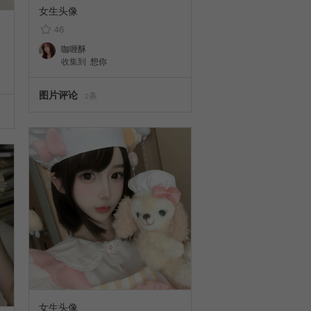
女生头像
46
咖喱酥
收集到
想你
图片评论
条
2
女生头像