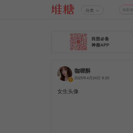
分类
咖喱酥
2025年4月24日 9:20
女生头像