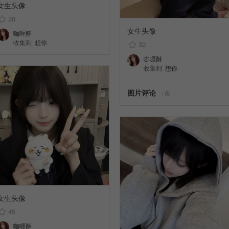
女生头像
20
女生头像
咖喱酥
收集到
想你
32
咖喱酥
收集到
想你
图片评论
条
1
女生头像
45
咖喱酥