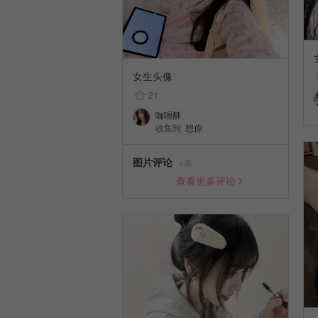
女生头像
21
咖喱酥
收集到
想你
图片评论
条
4
查看更多评论