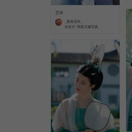
艾米
_最美流年_
收集到
明星汉服写真