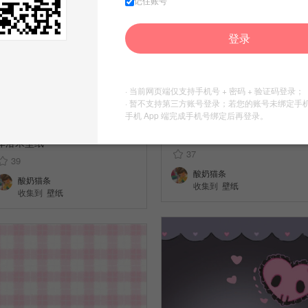
记住账号
登录
· 当前网页端仅支持手机号 + 密码 + 验证码登录；
· 暂不支持第三方账号登录；若您的账号未绑定手
手机 App 端完成手机号绑定后再登录。
库洛米壁纸
库洛米壁纸
37
39
酸奶猫条
酸奶猫条
收集到
壁纸
收集到
壁纸