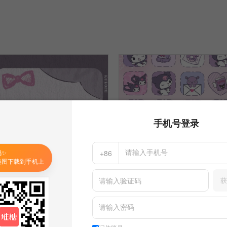
手机号登录
码✨
+86
美图下载到手机上
获