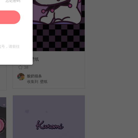
忘记密码
机号，请前往
库洛米壁纸
38
酸奶猫条
收集到
壁纸