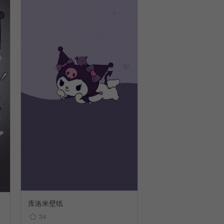
库洛米壁纸
34