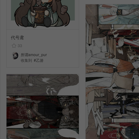
代号鸢
33
所谓amour_pur
收集到
#乙游