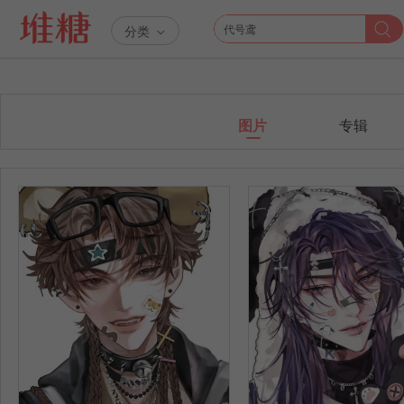
分类
图片
专辑