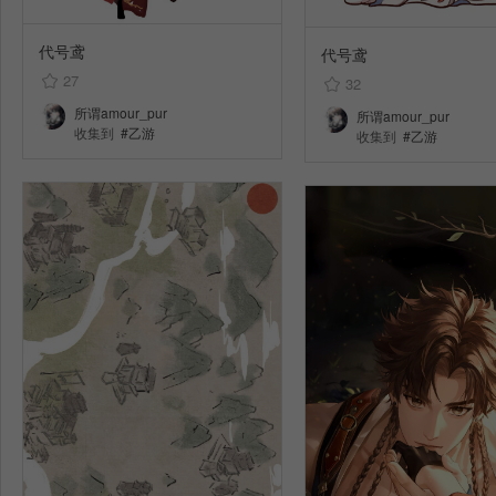
代号鸢
代号鸢
27
32
所谓amour_pur
所谓amour_pur
收集到
#乙游
收集到
#乙游