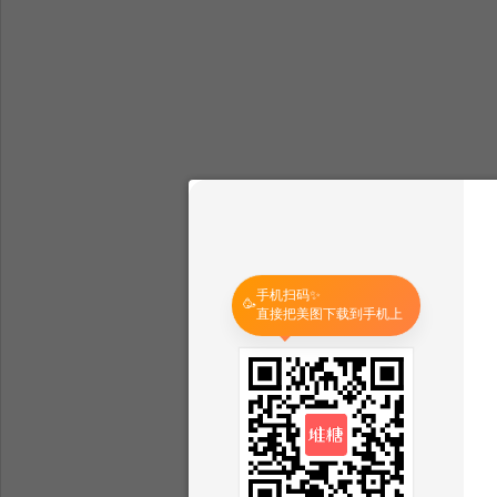
手机扫码✨
🥳
直接把美图下载到手机上