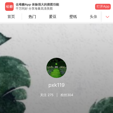
去堆糖App 体验强大的搜图功能
打开App
千万同好 分享海量高清美图
首页
热门
爱豆
壁纸
头像
pxk119
关注
275
| 粉丝
304