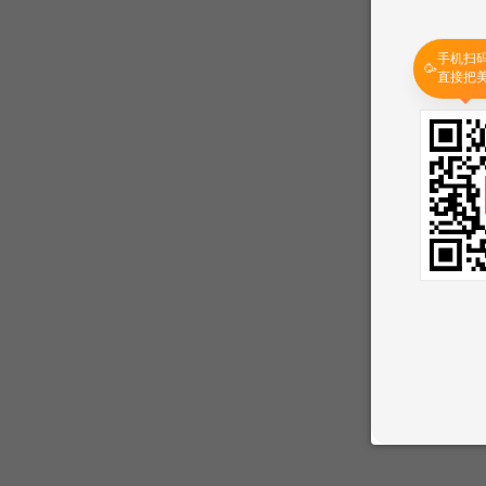
手机扫
🥳
直接把