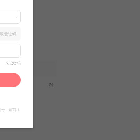
取验证码
忘记密码
动态
专辑
29
文章
机号，请前往
收藏