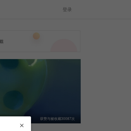
登录
获赞与被收藏30087次