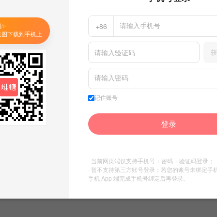
原来名字能起这么长
码✨
+86
美图下载到手机上
关注
9
粉丝
216
获
暂无简介
关注
记住账号
登录
· 当前网页端仅支持手机号 + 密码 + 验证码登录；
· 暂不支持第三方账号登录；若您的账号未绑定手
手机 App 端完成手机号绑定后再登录。