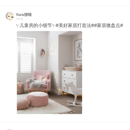
Yura狸喵
7年前
✨儿童房的小细节✨#美好家居打造法##家居微盘点# ​​​​