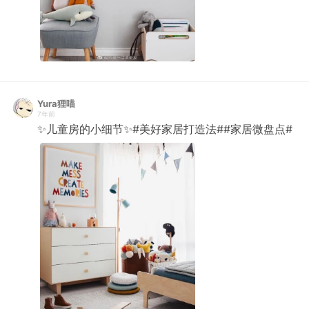
Yura狸喵
7年前
✨儿童房的小细节✨#美好家居打造法##家居微盘点# ​​​​