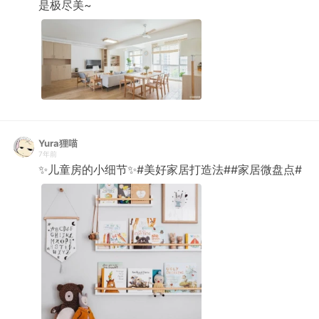
是极尽美~ ​​​​
Yura狸喵
7年前
✨儿童房的小细节✨#美好家居打造法##家居微盘点# ​​​​