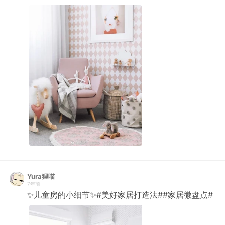
Yura狸喵
7年前
✨儿童房的小细节✨#美好家居打造法##家居微盘点# ​​​​