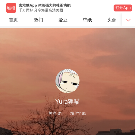
去堆糖App 体验强大的搜图功能
打开App
千万同好 分享海量高清美图
首页
热门
爱豆
壁纸
头像
Yura狸喵
关注
31
| 粉丝
1165