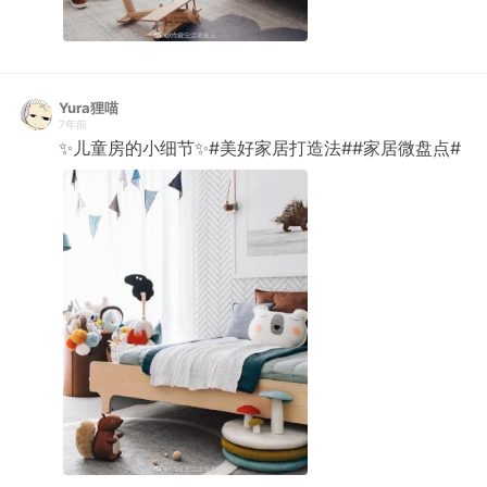
Yura狸喵
7年前
✨儿童房的小细节✨#美好家居打造法##家居微盘点# ​​​​