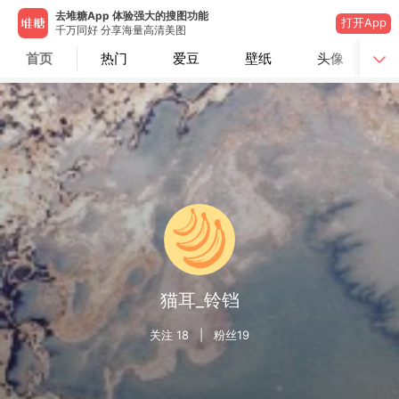
去堆糖App 体验强大的搜图功能
打开App
千万同好 分享海量高清美图
首页
热门
爱豆
壁纸
头像
猫耳_铃铛
关注
18
| 粉丝
19