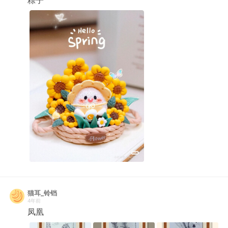
猫耳_铃铛
4年前
凤凰