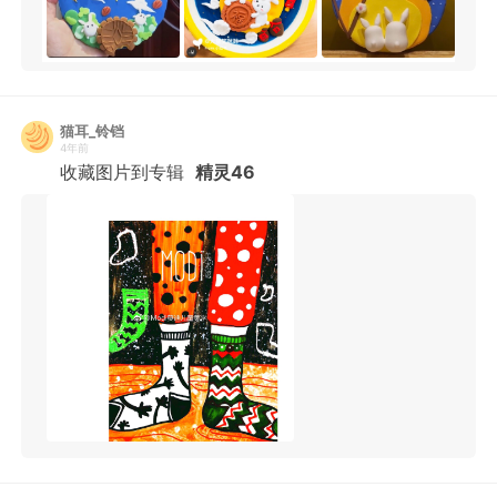
猫耳_铃铛
4年前
收藏图片到专辑
精灵46