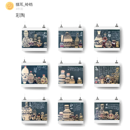
猫耳_铃铛
4年前
彩陶