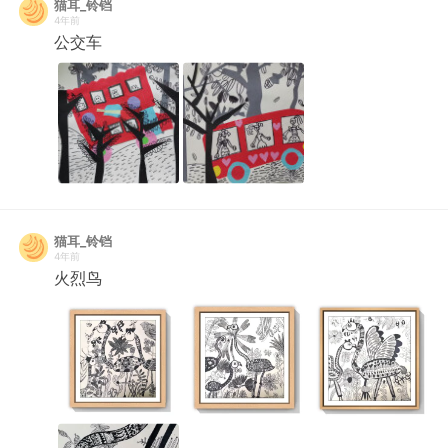
猫耳_铃铛
4年前
公交车
猫耳_铃铛
4年前
火烈鸟