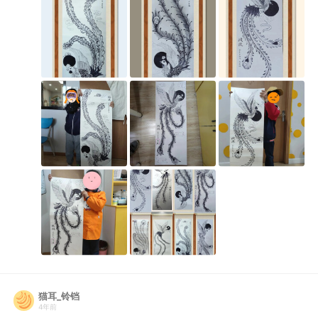
猫耳_铃铛
4年前