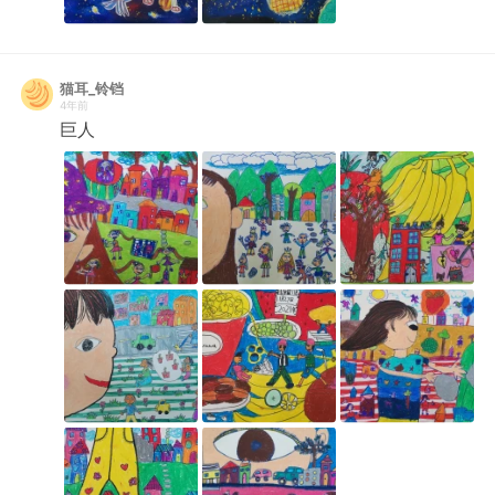
猫耳_铃铛
4年前
巨人