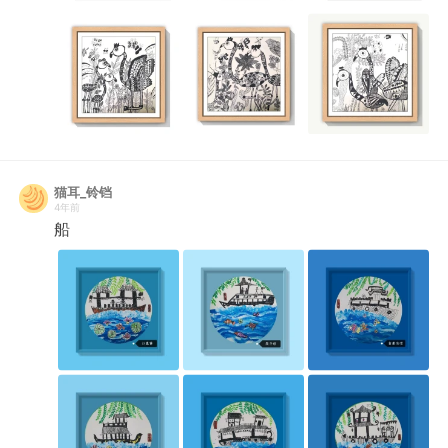
猫耳_铃铛
4年前
船