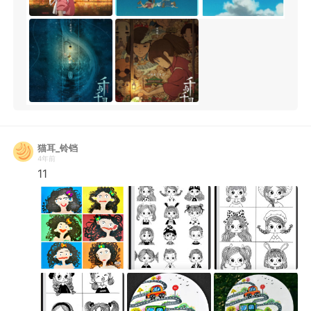
猫耳_铃铛
4年前
11