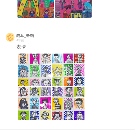
猫耳_铃铛
4年前
表情