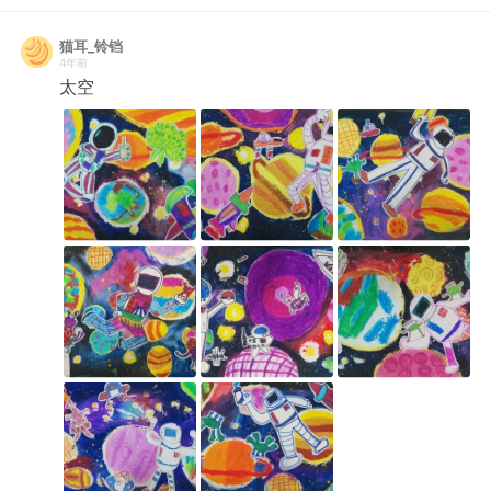
猫耳_铃铛
4年前
太空