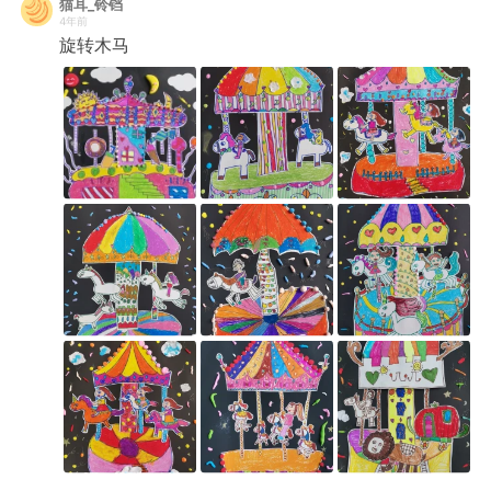
猫耳_铃铛
4年前
旋转木马