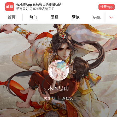
去堆糖App 体验强大的搜图功能
打开App
千万同好 分享海量高清美图
首页
热门
爱豆
壁纸
头像
木木思雨
关注
17
| 粉丝
36