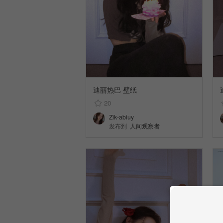
迪丽热巴 壁纸
20
Zik-abiuy
发布到
人间观察者