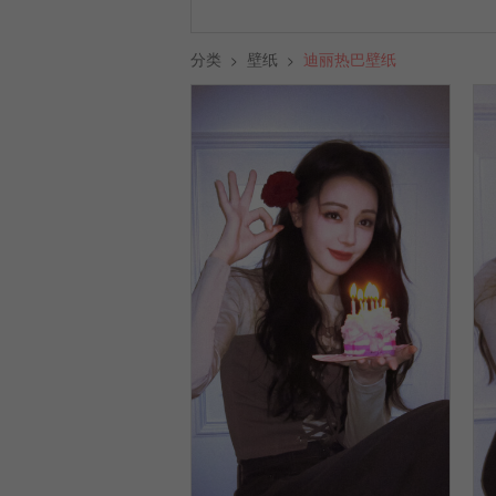
分类
壁纸
迪丽热巴壁纸
>
>