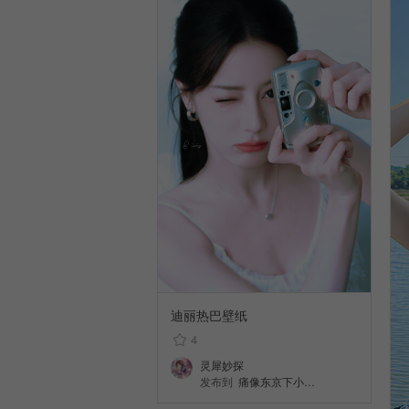
迪丽热巴壁纸
4
灵犀妙探
发布到
痛像东京下小…