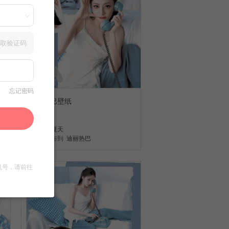
取验证码
忘记密码
迪丽热巴壁纸
8
舊夏天
发布到
迪丽热巴
机号，请前往