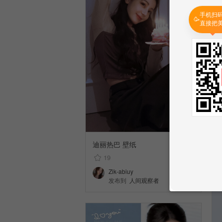
手机扫
🥳
直接把
迪丽热巴 壁纸
19
Zik-abiuy
发布到
人间观察者