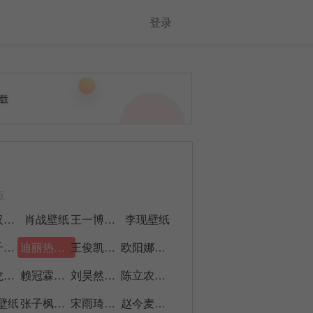
登录
豆
许光汉壁纸
肖战壁纸
王一博壁纸
李现壁纸
易烊千玺壁纸
迪丽热巴壁纸
王俊凯壁纸
欧阳娜娜壁纸
朱一龙壁纸
赖冠霖壁纸
刘昊然壁纸
陈立农壁纸
壁纸
张子枫壁纸
宋雨琦壁纸
赵今麦壁纸