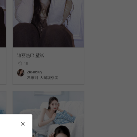
迪丽热巴 壁纸
19
Zik-abiuy
发布到
人间观察者