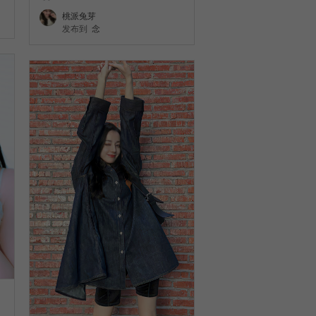
桃派兔芽
发布到
念