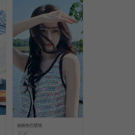
迪丽热巴壁纸
27