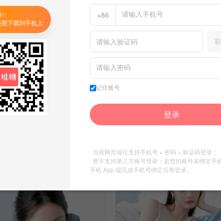
码✨
+86
美图下载到手机上
获
记住账号
迪丽热巴壁纸
8
登录
迪丽热巴壁纸
舊夏天
9
发布到
迪丽热巴
舊夏天
· 当前网页端仅支持手机号 + 密码 + 验证码登录；
发布到
迪丽热巴
· 暂不支持第三方账号登录；若您的账号未绑定手
手机 App 端完成手机号绑定后再登录。