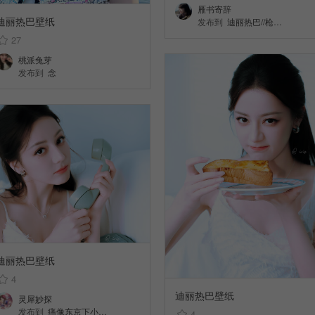
雁书寄辞
迪丽热巴壁纸
发布到
迪丽热巴//枪…
27
桃派兔芽
发布到
念
迪丽热巴壁纸
4
迪丽热巴壁纸
灵犀妙探
发布到
痛像东京下小…
4