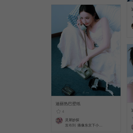
迪丽热巴壁纸
4
灵犀妙探
发布到
痛像东京下小…