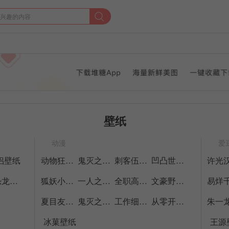
壁纸
动漫
爱
侣壁纸
动物狂想曲壁纸
鬼灭之刃壁纸
刺客伍六七壁纸
凹凸世界壁纸
小恐龙壁纸
狐妖小红娘壁纸
一人之下壁纸
全职高手壁纸
文豪野犬壁纸
夏目友人帐壁纸
鬼灭之刃壁纸
工作细胞壁纸
从零开始的异世界生活壁纸
冰菓壁纸
王源