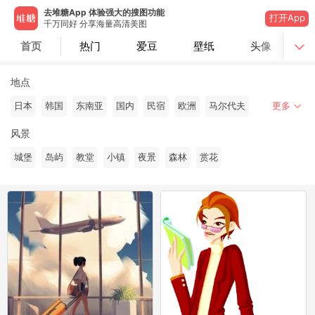
去堆糖App 体验强大的搜图功能
打开App
千万同好 分享海量高清美图
首页
热门
爱豆
壁纸
头像
地点
日本
韩国
东南亚
国内
民宿
欧洲
马尔代夫
更多
风景
城堡
岛屿
教堂
小镇
夜景
森林
赏花