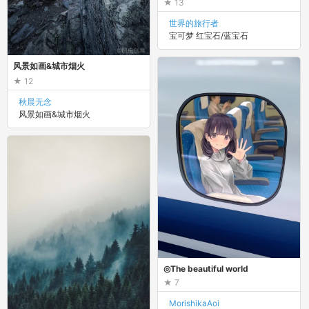
13
世界的旅行者
宝可梦 红宝石/蓝宝石
风景如画&城市烟火
12
秋晨无念
风景如画&城市烟火
◎The beautiful world
7
MorishikaAoi