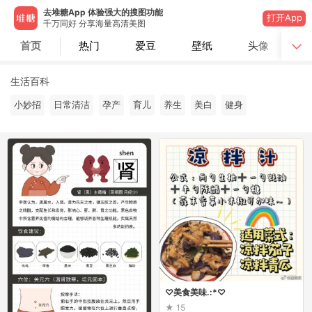
去堆糖App 体验强大的搜图功能
打开App
千万同好 分享海量高清美图
首页
热门
爱豆
壁纸
头像
生活百科
小妙招
日常清洁
孕产
育儿
养生
美白
健身
♡美食美味.:*♡
15