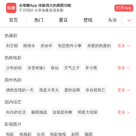
去堆糖App 体验强大的搜图功能
打开App
千万同好 分享海量高清美图
首页
热门
爱豆
壁纸
头像
热播剧
剑王朝
陈情令
庆余年
初恋那件小事
亲爱的热爱的
更多
热映电影
少年的你
冰雪奇缘2
诛仙
天气之子
罗小黑
更多
国外热剧
偶然发现的一天
我是大哥大
爱的迫降
非自然死亡
更多
国内综艺
向往的生活
极限挑战
这就是街舞
明星大侦探
更多
影视图片
电影
电视剧
台词
电影海报
剧照
截图