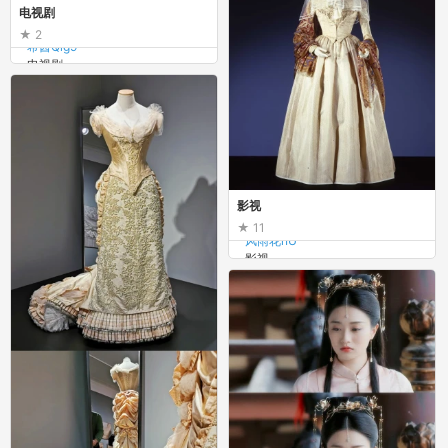
电视剧
2
希酱Qig9
电视剧
影视
11
风雨花nU
影视