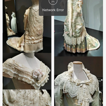
6
风雨花nU
影视