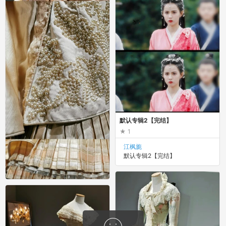
默认专辑2【完结】
1
江枫旎
默认专辑2【完结】
影视