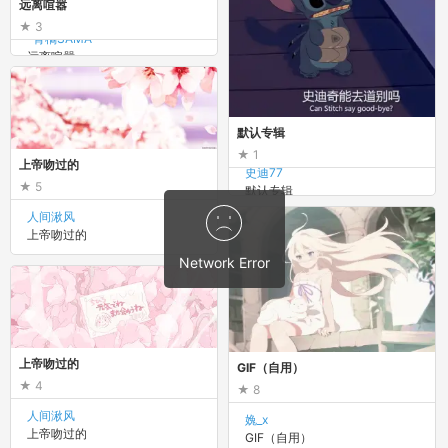
远离喧嚣
3
-青橘SAMA-
远离喧嚣
默认专辑
1
上帝吻过的
史迪77
5
默认专辑
人间湫风
上帝吻过的
上帝吻过的
GIF（自用）
4
8
人间湫风
婏_x
上帝吻过的
GIF（自用）