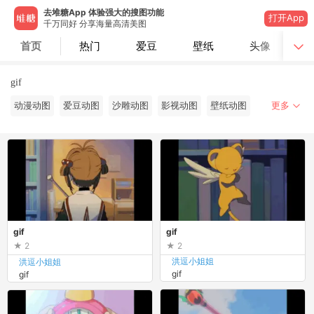
去堆糖App 体验强大的搜图功能
打开App
千万同好 分享海量高清美图
首页
热门
爱豆
壁纸
头像
gif
动漫动图
爱豆动图
沙雕动图
影视动图
壁纸动图
更多
gif
gif
2
2
洪逗小姐姐
洪逗小姐姐
gif
gif