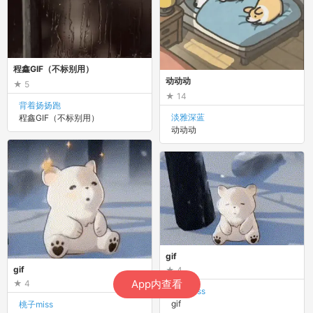
程鑫GIF（不标别用）
动动动
5
14
背着扬扬跑
淡雅深蓝
程鑫GIF（不标别用）
动动动
gif
gif
4
App内查看
4
桃子miss
gif
桃子miss