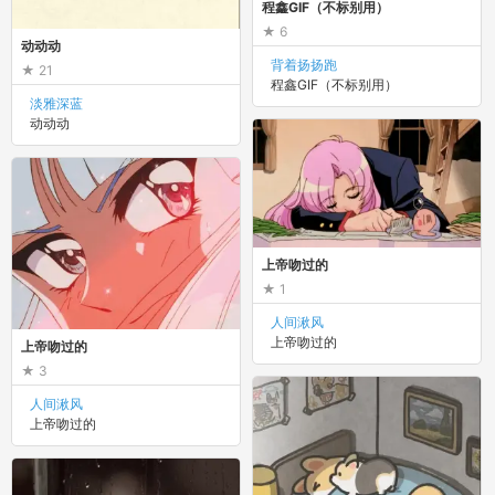
程鑫GIF（不标别用）
6
动动动
背着扬扬跑
21
程鑫GIF（不标别用）
淡雅深蓝
动动动
上帝吻过的
1
人间湫风
上帝吻过的
上帝吻过的
3
人间湫风
上帝吻过的