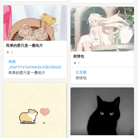
再厚的爱只是一叠纸片
2
表情包
堆糖
1
_4bef1f1e1b49de6e388298dd2
百里飖
再厚的爱只是一叠纸片
表情包