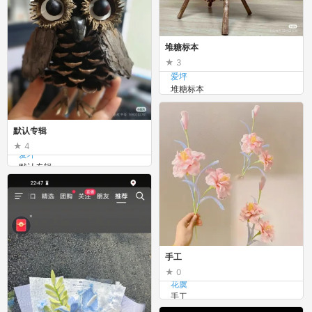
堆糖标本
3
爱坪
堆糖标本
默认专辑
4
爱坪
默认专辑
手工
0
花虞
手工