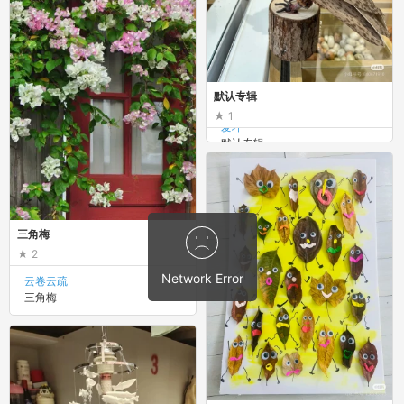
默认专辑
1
爱坪
默认专辑
三角梅
2
Network Error
云卷云疏
三角梅