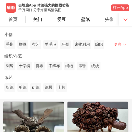
去堆糖App 体验强大的搜图功能
打开App
千万同好 分享海量高清美图
首页
热门
爱豆
壁纸
头像
小物
手帐
拼豆
布艺
羊毛毡
环创
废物利用
编织
更多
编织/布艺
刺绣
十字绣
拼布
不织布
绳结
串珠
绕线
纸艺
折纸
剪纸
衍纸
纸模
卡片