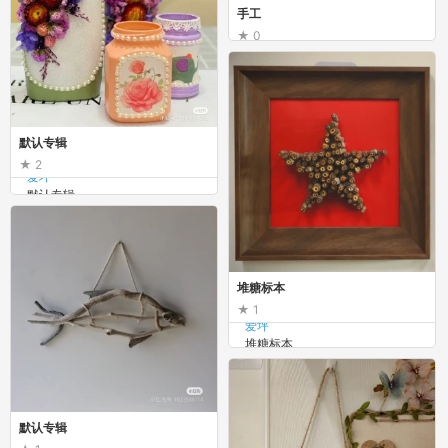
手工
0
花虞
手工
默认专辑
2
爱坪
默认专辑
堆糖标本
1
爱坪
堆糖标本
默认专辑