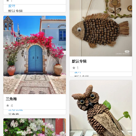
1
爱坪
默认专辑
默认专辑
1
爱坪
默认专辑
三角梅
4
云卷云疏
三角梅