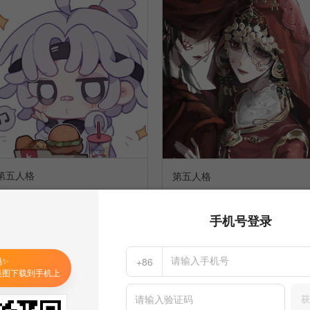
第五人格
第五人格
61
101
周南絮
周南絮
手机号登录
发布到
周南絮
发布到
周南絮
码✨
+86
美图下载到手机上
获