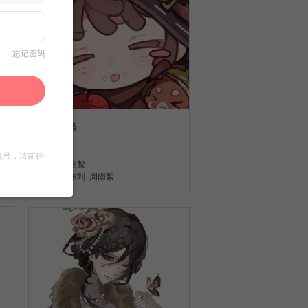
忘记密码
第五人格
62
机号，请前往
周南絮
发布到
周南絮