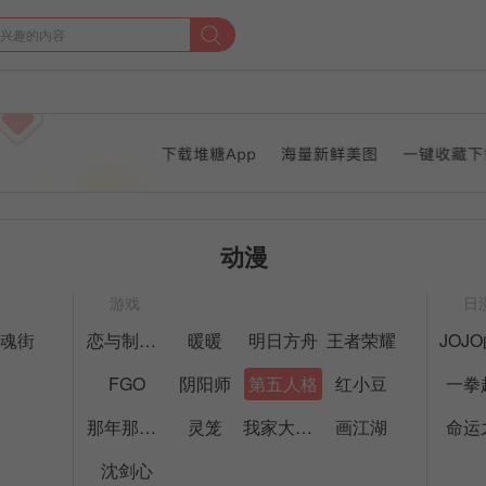
动漫
游戏
日
镇魂街
恋与制作人
暖暖
明日方舟
王者荣耀
FGO
阴阳师
第五人格
红小豆
一拳
那年那兔那些事
灵笼
我家大师兄脑子有坑
画江湖
命运
沈剑心