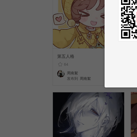
第五人格
64
周南絮
发布到
周南絮