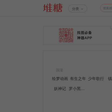
分类
国漫
绘梦动画
有生之年
少年歌行
妖神记
罗小黑战记