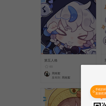
第五人格
60
周南絮
发布到
周南絮
手机扫
🥳
直接把