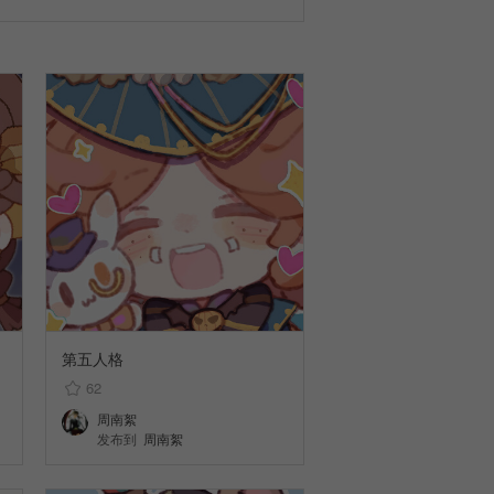
第五人格
62
周南絮
发布到
周南絮