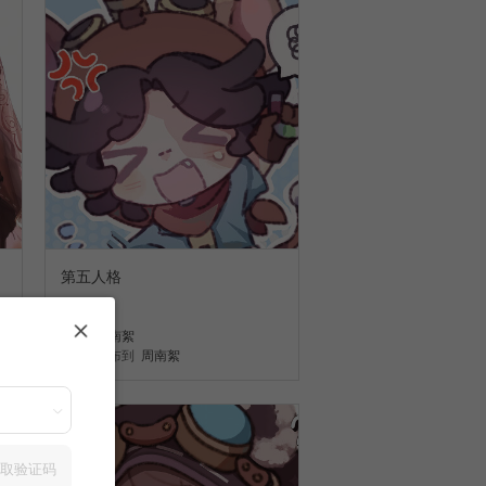
第五人格
61
周南絮
发布到
周南絮
取验证码