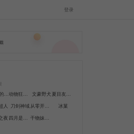
登录
漫
JOJO的奇妙冒险
动物狂想曲
文豪野犬
夏目友人帐
超人
刀剑神域
从零开始的异世界生活
冰菓
之夜
四月是你的谎言
干物妹小埋