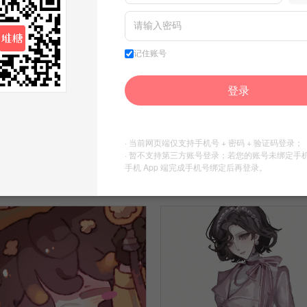
记住账号
登录
第五人格
第五人格
65
92
· 当前网页端仅支持手机号 + 密码 + 验证码登录；
· 暂不支持第三方账号登录；若您的账号未绑定手
周南絮
周南絮
手机 App 端完成手机号绑定后再登录。
发布到
周南絮
发布到
周南絮