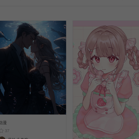
动漫
37