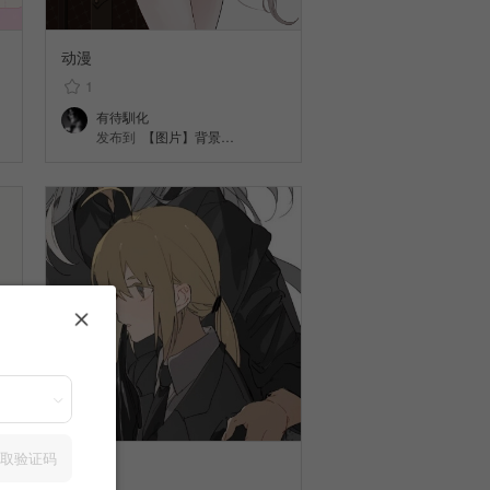
动漫
1
有待馴化
发布到
【图片】背景…
取验证码
动漫