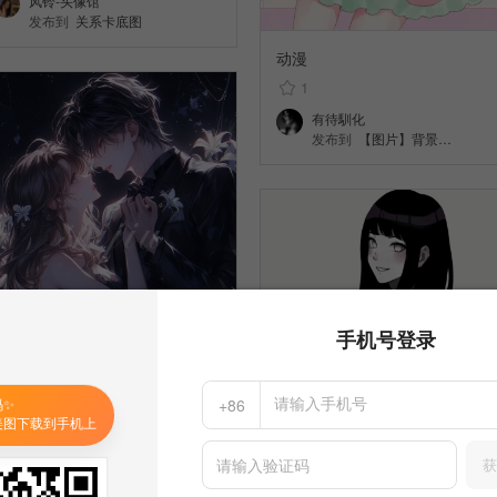
风铃-头像馆
发布到
关系卡底图
动漫
1
有待馴化
发布到
【图片】背景…
手机号登录
码✨
+86
动漫
美图下载到手机上
9
动漫
获
小歪家长
6