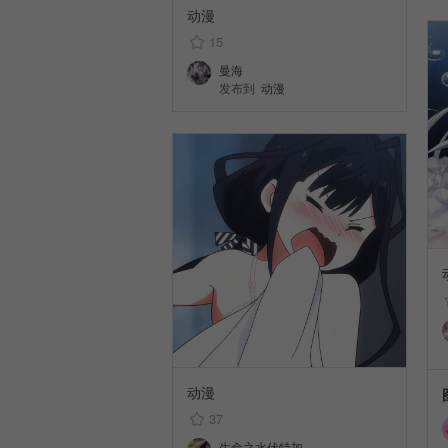
动漫
15
曼海
发布到
动漫
动漫
37
生命之水伏特加