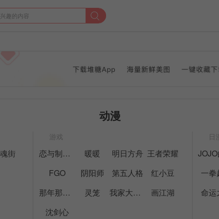
动漫
游戏
日
镇魂街
恋与制作人
暖暖
明日方舟
王者荣耀
FGO
阴阳师
第五人格
红小豆
一拳
那年那兔那些事
灵笼
我家大师兄脑子有坑
画江湖
命运
沈剑心