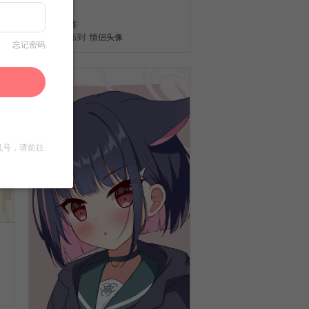
18
无答
发布到
情侣头像
忘记密码
机号，请前往