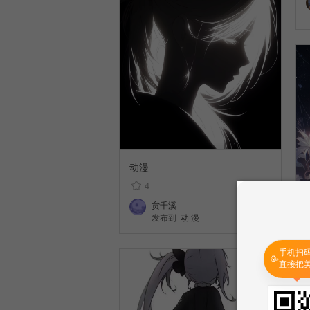
动漫
4
贠千溪
发布到
动 漫
手机扫
🥳
直接把