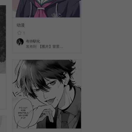
动漫
1
有待馴化
发布到
【图片】背景…