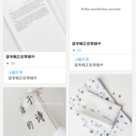
该专辑正在审核中
55
该专辑正在审核中
小颖不哭
56
该专辑正在审核中
小颖不哭
该专辑正在审核中