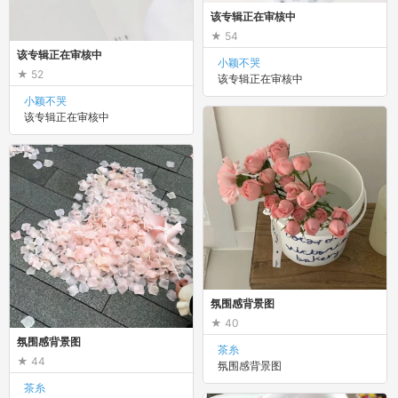
该专辑正在审核中
54
该专辑正在审核中
小颖不哭
52
该专辑正在审核中
小颖不哭
该专辑正在审核中
氛围感背景图
40
氛围感背景图
茶糸
44
氛围感背景图
茶糸