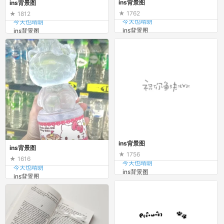
ins背景图
ins背景图
1762
1812
今天也晴朗
今天也晴朗
ins背景图
ins背景图
ins背景图
ins背景图
1756
1616
今天也晴朗
今天也晴朗
ins背景图
ins背景图