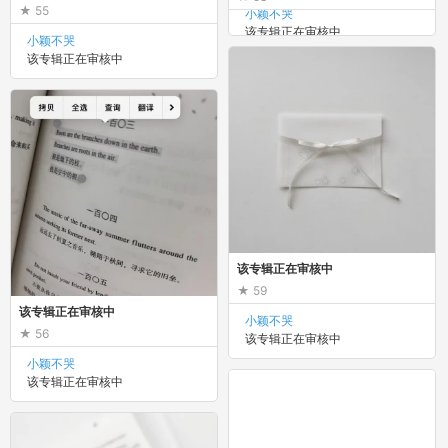
55
小颖不哭
该专辑正在审核中
小颖不哭
该专辑正在审核中
该专辑正在审核中
59
该专辑正在审核中
小颖不哭
56
该专辑正在审核中
小颖不哭
该专辑正在审核中