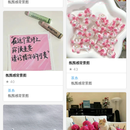
氛围感背景图
氛围感背景图
43
氛围感背景图
茶糸
40
氛围感背景图
茶糸
氛围感背景图