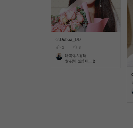
cr.Dubba_DD
2
8
听闻远方有诗
发布到
饭拍可二改