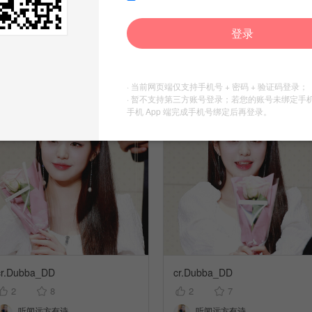
cr.Dubba_DD
cr.Dubba_DD
7
1
9
登录
年下修勾
听闻远方有诗
发布到
love u7
发布到
饭拍可二改
· 当前网页端仅支持手机号 + 密码 + 验证码登录；
· 暂不支持第三方账号登录；若您的账号未绑定手
手机 App 端完成手机号绑定后再登录。
cr.Dubba_DD
cr.Dubba_DD
2
8
2
7
听闻远方有诗
听闻远方有诗