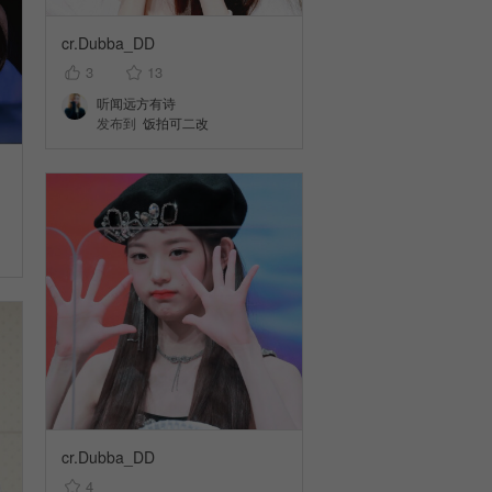
cr.Dubba_DD
3
13
听闻远方有诗
发布到
饭拍可二改
cr.Dubba_DD
4