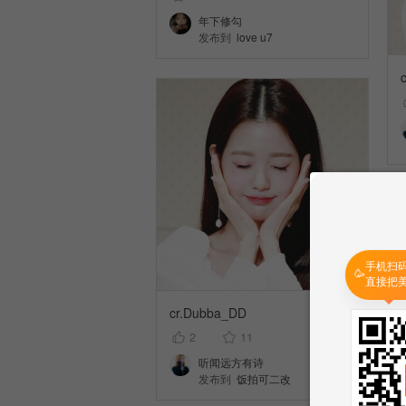
年下修勾
发布到
love u7
手机扫
🥳
直接把
cr.Dubba_DD
2
11
听闻远方有诗
发布到
饭拍可二改