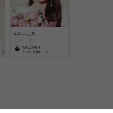
cr.Dubba_DD
2
7
听闻远方有诗
发布到
饭拍可二改