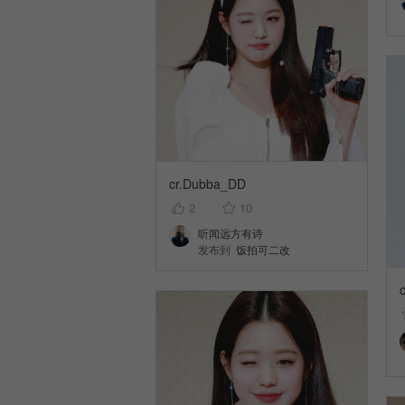
cr.Dubba_DD
2
10
听闻远方有诗
发布到
饭拍可二改