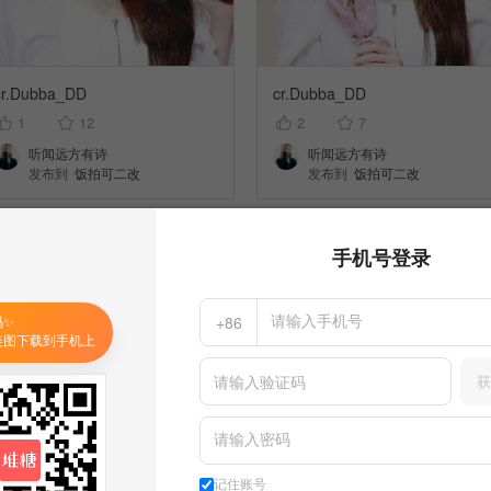
cr.Dubba_DD
cr.Dubba_DD
1
12
2
7
听闻远方有诗
听闻远方有诗
发布到
饭拍可二改
发布到
饭拍可二改
手机号登录
码✨
+86
美图下载到手机上
获
记住账号