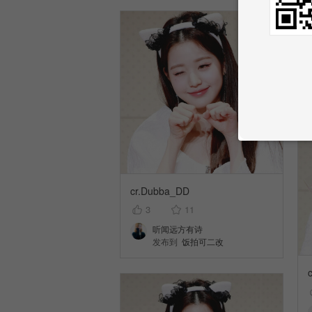
cr.Dubba_DD
3
11
听闻远方有诗
发布到
饭拍可二改