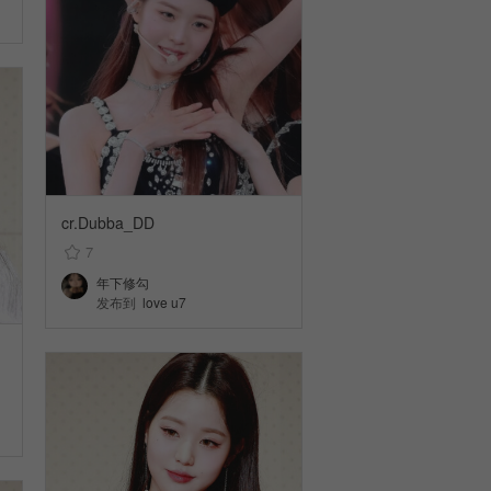
cr.Dubba_DD
7
年下修勾
发布到
love u7