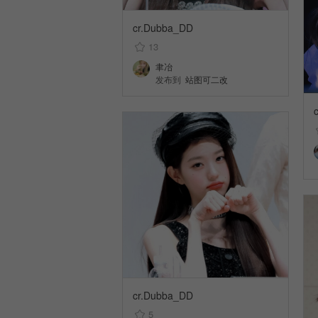
cr.Dubba_DD
13
聿冶
发布到
站图可二改
cr.Dubba_DD
5