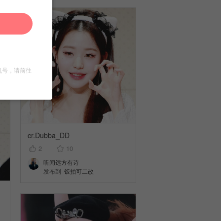
机号，请前往
cr.Dubba_DD
2
10
听闻远方有诗
发布到
饭拍可二改