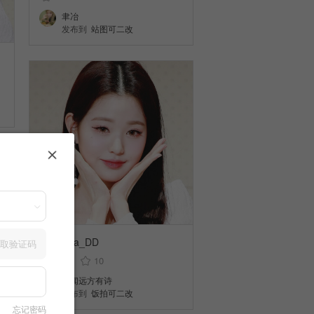
聿冶
发布到
站图可二改
cr.Dubba_DD
取验证码
4
10
听闻远方有诗
发布到
饭拍可二改
忘记密码